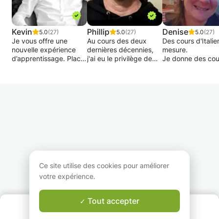
Kevin
Phillip
Denise
5.0
(27)
5.0
(27)
5.0
(27)
Je vous offre une
Au cours des deux
Des cours d'Italie
nouvelle expérience
dernières décennies,
mesure.
d’apprentissage. Placer
j'ai eu le privilège de
Je donne des cou
la pratique au centre et
donner des cours
ma langue matern
injecter la théorie
particuliers en français
aux jeunes qui on
seulement là où
et en anglais. Mes
besoin d'un souti
l’intuition atteint ses
étudiants sont variés
scolaire et à tous
limites.
en termes d'âge,
qui ont envie
d'origine et d'origine,
d'apprendre l'itali
Que vous soyez
allant des enfants, des
La relation de
débutant ou
adolescents, des
confiance que j'ar
expérimenté, avec mon
adultes, des
créer avec les él
enseignement sur
professionnels et
donne toujours d
mesure vous allez
même des seniors âgés
bons résultats.
accélérer votre
de 85 ans et plus.
Patiente et toujou
Ce site utilise des cookies pour améliorer
apprentissage dans un
bonne humeur je
votre expérience.
état d'esprit positif.
Vous vous demandez
m'adapte aux
peut-être pourquoi
demandes des él
Vous pouvez faire un
j'enseigne les deux
conversation, lect
Tout accepter
QUI SOMMES-NOUS ?
cours complet avec
langues. Eh bien, je
grammaire,
Garantie Le-Bon-Prof
des séances régulières
suis bilingue, d'origine
vocabulaire, tout