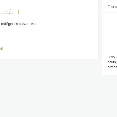
Gara
imé. :-(
 catégories suivantes :
il
.
Si vou
cours,
profes