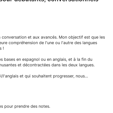
a conversation et aux avancés. Mon objectif est que les
leure compréhension de l'une ou l'autre des langues
 !
s bases en espagnol ou en anglais, et à la fin du
musantes et décontractées dans les deux langues.
/l'anglais et qui souhaitent progresser, nous
res et nous nous concentrerons sur l'expansion dans les
te.
nt données après chaque leçon. Cependant, ne vous
ours seront définis au rythme que vous souhaitez.
es pour prendre des notes.