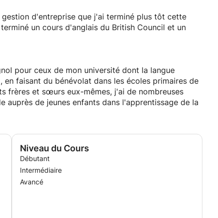
de l'espagnol aux jeunes enfants, donc je sais adapter
anière, je sais miser sur des connaissances antérieures
 gestion d'entreprise que j'ai terminé plus tôt cette
u à progresser rapidement.
t terminé un cours d'anglais du British Council et un
gnol pour ceux de mon université dont la langue
a, en faisant du bénévolat dans les écoles primaires de
its frères et sœurs eux-mêmes, j'ai de nombreuses
de auprès de jeunes enfants dans l'apprentissage de la
Niveau du Cours
Débutant
Intermédiaire
Avancé