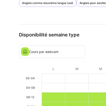
Anglais comme deuxième langue (esl)
Anglais pour adulte
Disponibilité semaine type
Cours par webcam
L
M
M
00-04
04-08
08-12