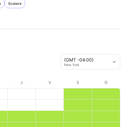
s
Scolaire
(GMT -04:00)
New York
J
V
S
D