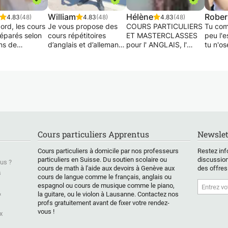
William
Hélène
Rober
4.83
(48)
4.83
(48)
4.83
(48)
ord, les cours
Je vous propose des
COURS PARTICULIERS
Tu com
réparés selon
cours répétitoires
ET MASTERCLASSES
peu l'e
ns de
d’anglais et d’allemand,
pour l' ANGLAIS, l'
tu n'os
nt.
selon votre programme
ALLEMAND, l'
Ou peu
uit Cambridge
scolaire ou simplement
ESPAGNOL.
pars c
me pour
par envie de se
ONE TO ONE
zéro e
 nos leçons.
développer dans ces
LESSONS AND
une mé
langues.
MASTERCLASSES FOR
structu
ent,
Ayant obtenu mon
FRENCH FOR
motiva
nt maîtrisera :
certificat de maturité
FOREIGNERS
Dans c
-
gymnasiale en juin
FRANCAIS POUR LES
objecti
ension
2020, j’ai un niveau
FRANCAIS,
t'aider
Cours particuliers Apprentus
Newslet
rsation
intermédiaire B1 dans
REHABILITATION EN
espagn
e
ces deux langues avec
ORTHOGRAPHE
confia
Cours particuliers à domicile par nos professeurs
Restez inf
aire-
une petite avancée sur
Les cours sont faits et
premiè
particuliers en Suisse. Du soutien scolaire ou
discussion
us ?
ation
l’anglais. Je dispose de
adaptés selon les
grâce 
cours de math à l'aide aux devoirs à Genève aux
des offres
vocabulaire dans les
besoins et le niveau de
centrée
s
cours de langue comme le français, anglais ou
deux langues très
chacun, votre but et
orale, 
espagnol ou cours de musique comme le piano,
nt sera bien
favorables pour
votre motivation. Les
ressou
&
la guitare, ou le violon à Lausanne. Contactez nos
par son
l’amélioration dans la
cours par webcam sont
spécia
profs gratuitement avant de fixer votre rendez-
r pour être
langue que l’on
réservés, de
franco
vous !
x
 l’accent
travaille.
préférence, aux
pour
étudiants vivant loin ou
Beauco