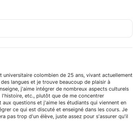
nt universitaire colombien de 25 ans, vivant actuellement
 des langues et je trouve beaucoup de plaisir à
nseigne, j'aime intégrer de nombreux aspects culturels
, l'histoire, etc., plutôt que de me concentrer
 aux questions et j'aime les étudiants qui viennent en
grer ce qui est discuté et enseigné dans les cours. Je
ra pas trop d'un élève, juste assez pour s'assurer qu'il
ieurs frères et sœurs plus jeunes et, en tant que tel,