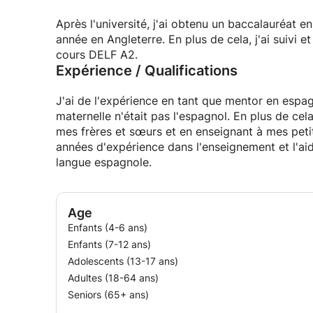
j'ai beaucoup d'expérience dans l'enseignement 
les cours aux besoins d'un enfant. De la même m
Après l'université, j'ai obtenu un baccalauréat en
en espagnol, aidant une personne de tout nivea
année en Angleterre. En plus de cela, j'ai suivi e
cours DELF A2.
Expérience / Qualifications
J'ai de l'expérience en tant que mentor en espa
maternelle n'était pas l'espagnol. En plus de cel
mes frères et sœurs et en enseignant à mes pet
années d'expérience dans l'enseignement et l'ai
langue espagnole.
Age
Enfants (4-6 ans)
Enfants (7-12 ans)
Adolescents (13-17 ans)
Adultes (18-64 ans)
Seniors (65+ ans)