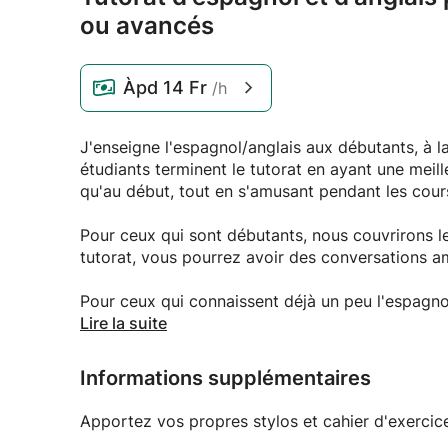
ou avancés
Àpd
14 Fr
/h
J'enseigne l'espagnol/anglais aux débutants, à l
étudiants terminent le tutorat en ayant une meil
qu'au début, tout en s'amusant pendant les cours
Pour ceux qui sont débutants, nous couvrirons le
tutorat, vous pourrez avoir des conversations a
Pour ceux qui connaissent déjà un peu l'espagnol
consoliderons toutes les connaissances antérieu
Lire la suite
domaines de la lecture, de l'écriture et de l'écou
Informations supplémentaires
De petites quantités de devoirs seront égaleme
inquiétez pas de l'intensité du tutorat car les c
Apportez vos propres stylos et cahier d'exercic