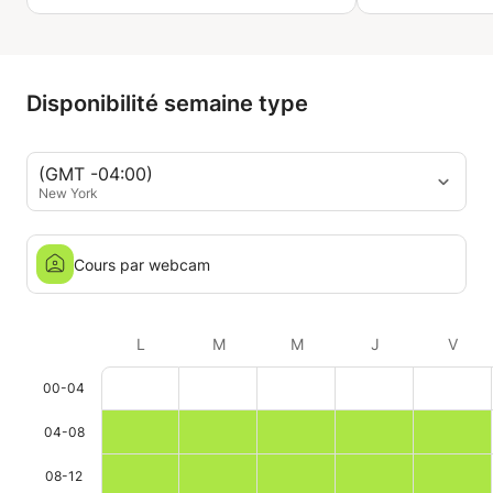
Disponibilité semaine type
(GMT -04:00)
New York
Cours par webcam
L
M
M
J
V
00-04
04-08
08-12