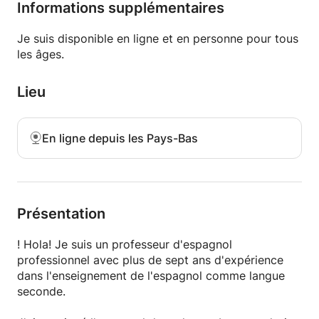
disponible en ligne et en personne pour tous les
Informations supplémentaires
âges. La chose la plus importante que je recherche
est quelqu'un qui est disposé à apprendre. Et si
Je suis disponible en ligne et en personne pour tous
vous ne l'êtes pas, je vais essayer de rendre la
les âges.
classe amusante et de changer d'avis.
Lieu
Spécialités:
-Phonétique / prononciation
Conversations de base / avancées
En ligne depuis les Pays-Bas
Espagnol des affaires
-Etudiants de premier cycle (5-15 ans)
Culture et littérature espagnoles et latino-
américaines
Présentation
J'ai hâte de vous apprendre. Gracias!
! Hola! Je suis un professeur d'espagnol
professionnel avec plus de sept ans d'expérience
dans l'enseignement de l'espagnol comme langue
seconde.