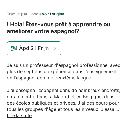
Traduit par Google
Voir l'original
! Hola! Êtes-vous prêt à apprendre ou
améliorer votre espagnol?
Àpd
21 Fr
/h
Je suis un professeur d'espagnol professionnel avec
plus de sept ans d'expérience dans l'enseignement
de l'espagnol comme deuxième langue.
J'ai enseigné l'espagnol dans de nombreux endroits,
notamment à Paris, à Madrid et en Belgique, dans
des écoles publiques et privées. J'ai des cours pour
tous les groupes d'âge et tous les niveaux. J'essaie
de rendre mes cours intéressants et amusants en
Lire la suite
fonction des besoins de mes étudiants. Je suis