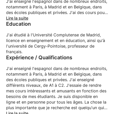
J'ai enseigné l'espagnol dans de nombreux endroits,
notamment à Paris, à Madrid et en Belgique, dans
des écoles publiques et privées. J'ai des cours pour
tous les groupes d'âge et tous les niveaux. Je suis
Lire la suite
Education
ici pour vous aider à apprendre l'espagnol avec des
leçons basées sur vos intérêts et objectifs
personnels.
J'ai étudié à l'Université Complutense de Madrid,
licence en enseignement et en éducation, ainsi qu'à
l'université de Cergy-Pointoise, professeur de
français.
Expérience / Qualifications
J'ai enseigné l'espagnol dans de nombreux endroits,
notamment à Paris, à Madrid et en Belgique, dans
des écoles publiques et privées. J'ai enseigné
différents niveaux, de A1 à C2. J'essaie de rendre
mes cours intéressants et amusants en fonction des
besoins de mes étudiants. Je suis disponible en
ligne et en personne pour tous les âges. La chose la
plus importante que je recherche est quelqu'un qui
veut apprendre. Et si vous ne l'êtes pas, je vais
Lire la suite