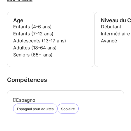
essayer de rendre la classe amusante et de changer
d'avis.
Age
Niveau du 
Spécialités:
Enfants (4-6 ans)
Débutant
-Phonétique / prononciation
Enfants (7-12 ans)
Intermédiaire
Conversations de base / avancées
Adolescents (13-17 ans)
Avancé
Espagnol des affaires
Adultes (18-64 ans)
-Etudiants de premier cycle (5-15 ans)
Seniors (65+ ans)
Culture et littérature espagnoles et latino-
américaines
J'ai hâte de vous apprendre. Gracias!
Compétences
Espagnol
Espagnol pour adultes
Scolaire