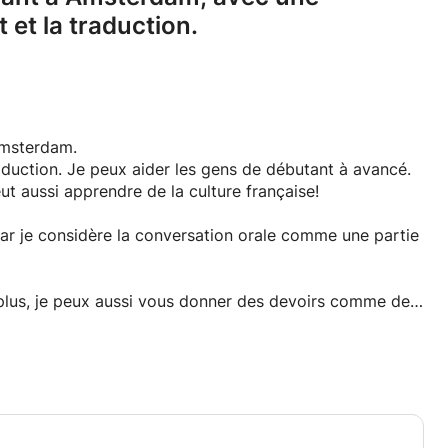
et la traduction.
 Amsterdam.
raduction. Je peux aider les gens de débutant à avancé.
ut aussi apprendre de la culture française!
 car je considère la conversation orale comme une partie
 plus, je peux aussi vous donner des devoirs comme des
vous recommander des livres ou des films en français