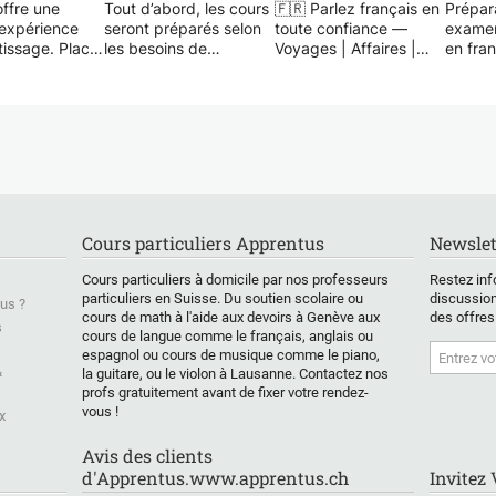
offre une
Tout d’abord, les cours
🇫🇷 Parlez français en
Prépar
 expérience
seront préparés selon
toute confiance —
examen
tissage. Placer
les besoins de
Voyages | Affaires |
en fra
ue au centre et
l’apprenant.
Examens |
votre c
a théorie
On poursuit Cambridge
Conversation 🇫🇷
toute 
t là où
programme pour
✨ Vous souhaitez
n atteint ses
préparer nos leçons.
apprendre le français
Vous p
de manière ludique,
l'exam
Globalement,
pratique et axée sur la
DELF o
 soyez
l’apprenant maîtrisera :
communication ? C'est
études,
 ou
🎧écoute-
votre place !
l'immig
nté, avec mon
compréhension
✨ Je suis un
Je pro
Cours particuliers Apprentus
Newslet
ment sur
🎤 conversation
professeur de français
prépar
ous allez
📚 lecture
qualifié et expérimenté
profess
Cours particuliers à domicile par nos professeurs
Restez inf
 votre
🗂️grammaire-
qui vous guidera étape
sur les
particuliers en Suisse. Du soutien scolaire ou
discussion
us ?
ssage dans un
prononciation
par étape pour parler
vous ai
cours de math à l'aide aux devoirs à Genève aux
des offres
rit positif.
📄écrit
en toute confiance,
votre s
s
cours de langue comme le français, anglais ou
que vous vous
toute 
espagnol ou cours de musique comme le piano,
vez faire un
l’apprenant sera bien
prépariez pour un
&
la guitare, ou le violon à Lausanne. Contactez nos
mplet avec
encadré par son
voyage, un examen ou
🎯 Ce 
profs gratuitement avant de fixer votre rendez-
ces régulières
formateur pour être
que vous souhaitiez
obtien
vous !
x
ours ponctuels
habitué à l’accent
simplement vous
✔ Prép
surmonter une
anglais, pour
exprimer plus
exame
Avis des clients
 particulière
communiquer
couramment.
et TCF
d'Apprentus.www.apprentus.ch
Invitez
r exemple la
aisément, pour
✔ Form