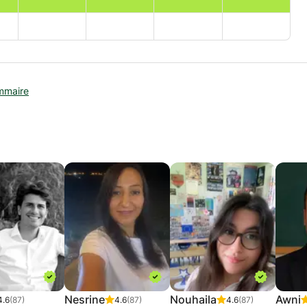
mmaire
Nesrine
Nouhaila
Awni
4.6
(87)
4.6
(87)
4.6
(87)