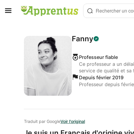
Panneau de gestion des cookies
Rechercher un cou
Fanny
Professeur fiable
Ce professeur a un déla
service de qualité et sa 
Depuis février 2019
Professeur depuis févri
Traduit par Google
Voir l'original
Je suis un Français d'origine v