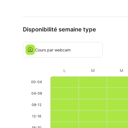
Disponibilité semaine type
Cours par webcam
L
M
M
00-04
04-08
08-12
12-16
16-20