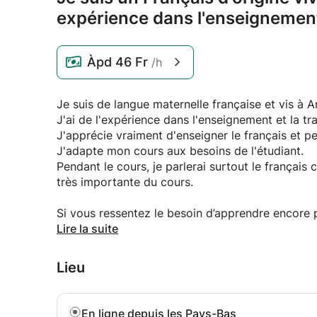
expérience dans l'enseignement 
Àpd
46 Fr
/h
Je suis de langue maternelle française et vis à
J'ai de l'expérience dans l'enseignement et la t
J'apprécie vraiment d'enseigner le français et pe
J'adapte mon cours aux besoins de l'étudiant.
Pendant le cours, je parlerai surtout le français
très importante du cours.
Si vous ressentez le besoin d’apprendre encore
exercices de grammaire spécifiques, et je peux 
Lire la suite
en fonction de vos intérêts.
Lieu
En ligne depuis les Pays-Bas