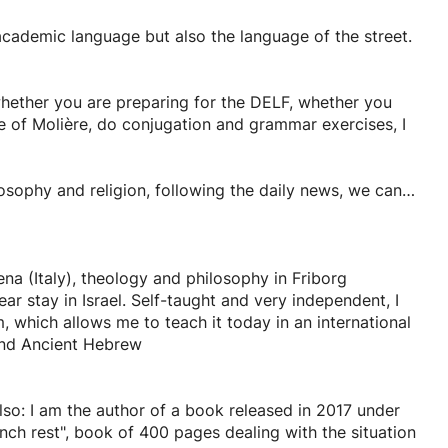
 academic language but also the language of the street.
 whether you are preparing for the DELF, whether you
e of Molière, do conjugation and grammar exercises, I
ilosophy and religion, following the daily news, we can
s, those you want
iena (Italy), theology and philosophy in Friborg
ar stay in Israel. Self-taught and very independent, I
, which allows me to teach it today in an international
and Ancient Hebrew
 also: I am the author of a book released in 2017 under
rench rest", book of 400 pages dealing with the situation