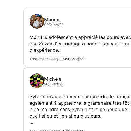
Marion
09/01/2023
Mon fils adolescent a apprécié les cours avec 
que Silvain l'encourage à parler français pen
d'expérience.
Traduit par Google :
Voir l'original
Michele
26/09/2022
Sylvain m'aide à mieux comprendre le français
également à apprendre la grammaire très tôt, c
bien moindre sans Sylvain et je ne peux que l'
que j'ai eu et j'en ai eu plusieurs.
Sylvain est un excellent professeur de frança