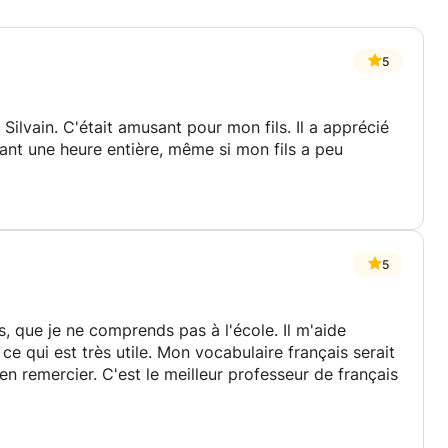
5
Silvain. C'était amusant pour mon fils. Il a apprécié
dant une heure entière, même si mon fils a peu
5
, que je ne comprends pas à l'école. Il m'aide
e qui est très utile. Mon vocabulaire français serait
en remercier. C'est le meilleur professeur de français
is qui enseigne avec beaucoup de passion, de joie et