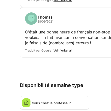
Traduit par Google :
Voir l'original
de compétence. C'est une excellente aide de 
mon niveau de langue notamment serait plus 
en vocabulaire, je me suis toujours retenu lor
Thomas
que j'ai rencontré Sylvain et après de nombreu
28/09/2021
l'utilisation de mon français oral, qui n'est p
tout le temps qu'il a investi - à grand prix 
C'était une bonne heure de français non-stop 
Mon objectif principal est désormais de trans
voulais. Il a fait avancer la conversation sur 
quelque chose de plus fluide. Je n'ai aucun do
je faisais de (nombreuses) erreurs !
objectif bientôt.
Traduit par Google :
Voir l'original
Disponibilité semaine type
Cours chez le professeur