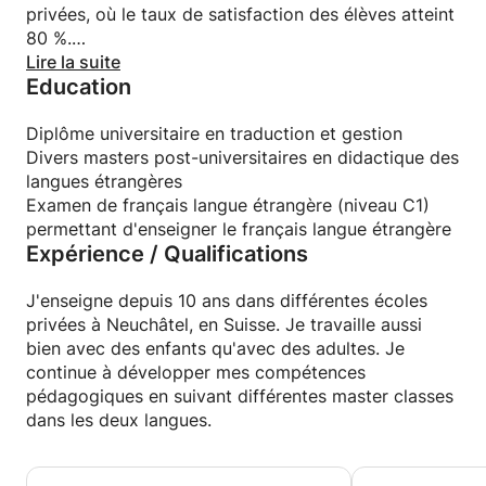
privées, où le taux de satisfaction des élèves atteint
80 %.
Lire la suite
Education
Je suis une personne professionnelle, capable de
développer facilement des programmes
d'apprentissage efficaces. Et surtout, je suis une
Diplôme universitaire en traduction et gestion
personne communicative qui apprécie que
Divers masters post-universitaires en didactique des
l'apprentissage se déroule sans ennuyeuse.
langues étrangères
Examen de français langue étrangère (niveau C1)
Contactez-moi, je serai ravie de commencer et
permettant d'enseigner le français langue étrangère
Expérience / Qualifications
d'atteindre votre objectif ensemble.
J'enseigne depuis 10 ans dans différentes écoles
privées à Neuchâtel, en Suisse. Je travaille aussi
bien avec des enfants qu'avec des adultes. Je
continue à développer mes compétences
pédagogiques en suivant différentes master classes
dans les deux langues.