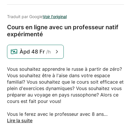
Traduit par Google
Voir l'original
Cours en ligne avec un professeur natif
expérimenté
Àpd
48 Fr
/h
Vous souhaitez apprendre le russe à partir de zéro?
Vous souhaitez être à l'aise dans votre espace
familial? Vous souhaitez que le cours soit efficace et
plein d'exercices dynamiques? Vous souhaitez vous
préparer au voyage en pays russophone? Alors ce
cours est fait pour vous!
Vous le ferez avec le professeur avec 8 ans
d'expérience. Qui sait guider et donner du matériel
Lire la suite
qui vous fera parler et comprendre correctement la