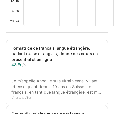
12-16
16-20
20-24
Formatrice de français langue étrangère,
parlant russe et anglais, donne des cours en
présentiel et en ligne
48 Fr
/h
Je m’appelle Anna, je suis ukrainienne, vivant
et enseignant depuis 10 ans en Suisse. Le
français, en tant que langue étrangère, est ma
spécialité.
Lire la suite
Êtes-vous un(e) étranger(e) arrivé dans un