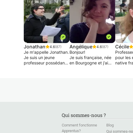
Jonathan
Angélique
Cécile
4.6
(87)
4.6
(87)
Je m'appelle Jonathan.
Bonjour!
Professe
Je suis un jeune
Je suis française, née
pour les 
professeur possédant
en Bourgogne et j'ai
native fr
déjà 15 ans
grandi entre la
diplômée
d'expérience dans le
Bourgogne et Paris.
en F.L.E.
domaine du soutien
Enseignante
d'expéri
scolaire auprès des
expérimentée, j'ai
privées (
enfants du primaire et
donné de nombreux
Lyon, Min
du secondaire jusqu'en
cours à l'Alliance
Salvador
réthorique.
Française, en
Lisbonne,
ambassades, en
Barcelone
J'assure également un
entreprises, en
donne co
Qui sommes-nous ?
suivi individuel pour
université et en cours
particulie
votre méthode de
privés.
grammair
Comment fonctionne
Blog
travail, plus
Je vous propose des
vocabulai
Apprentus?
Qui sommes-no
particulièrement au
cours énergiques et
phonétiq