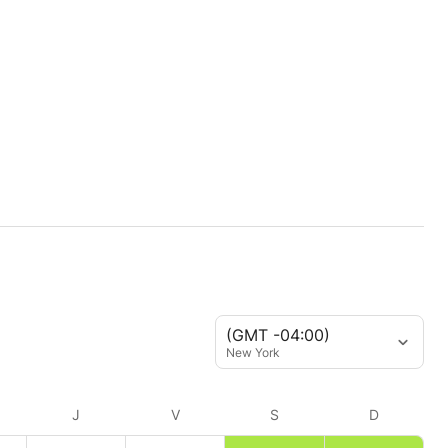
(GMT -04:00)
New York
J
V
S
D