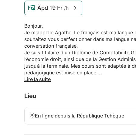
Àpd
19 Fr
/h
Bonjour,
Je m'appelle Agathe. Le français est ma langue 
souhaitez vous perfectionner dans ma langue nat
conversation française.
Je suis titulaire d'un Diplôme de Comptabilite G
l’économie droit, ainsi que de la Gestion Admini
jusqu’à la terminale. Mes cours sont adaptés à d
pédagogique est mise en place.
N’hésitez pas à me contacter.
Lire la suite
Agathe
Lieu
En ligne depuis la République Tchèque