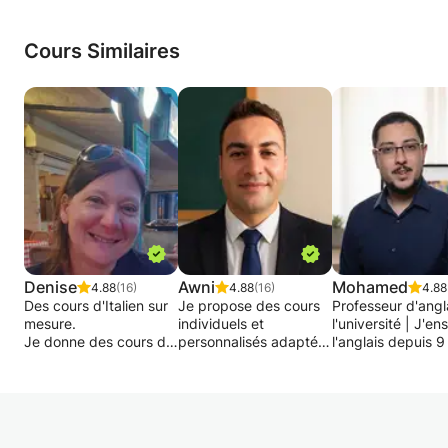
Cours Similaires
Denise
Awni
Mohamed
4.88
(16)
4.88
(16)
4.88
Des cours d'Italien sur
Je propose des cours
Professeur d'angl
mesure.
individuels et
l'université | J'en
Je donne des cours de
personnalisés adaptés
l'anglais depuis 9
ma langue maternelle
à votre niveau. Les
Spécialisé en ang
aux jeunes qui ont
groupes sont
conversationnel.
besoin d'un soutien
également les
scolaire et à tous ceux
bienvenus. J'aide les
Mon approche
qui ont envie
débutants à s'exprimer
pédagogique vis