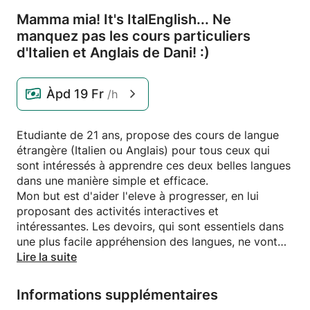
Mamma mia! It's ItalEnglish.
.
.
Ne
manquez pas les cours particuliers
d'Italien et Anglais de Dani! :)
Àpd
19 Fr
/h
Etudiante de 21 ans, propose des cours de langue
étrangère (Italien ou Anglais) pour tous ceux qui
sont intéressés à apprendre ces deux belles langues
dans une manière simple et efficace.
Mon but est d'aider l'eleve à progresser, en lui
proposant des activités interactives et
intéressantes. Les devoirs, qui sont essentiels dans
une plus facile appréhension des langues, ne vont
pas manquer. Néanmoins, je ne vais jamais
Lire la suite
surcharger l'eleve par rapport à ceci.
Informations supplémentaires