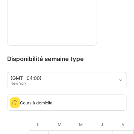
Disponibilité semaine type
(GMT -04:00)
New York
Cours à domicile
L
M
M
J
V