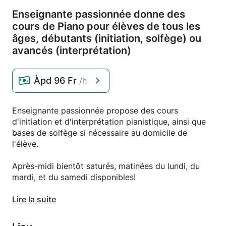
Enseignante passionnée donne des
cours de Piano pour élèves de tous les
âges,
débutants (initiation,
solfège) ou
avancés (interprétation)
Àpd
96 Fr
/h
Enseignante passionnée propose des cours
d'initiation et d'interprétation pianistique, ainsi que
bases de solfège si nécessaire au domicile de
l'élève.
Après-midi bientôt saturés, matinées du lundi, du
mardi, et du samedi disponibles!
Pour plus de renseignements, n'hésitez pas à me
Lire la suite
contacter.