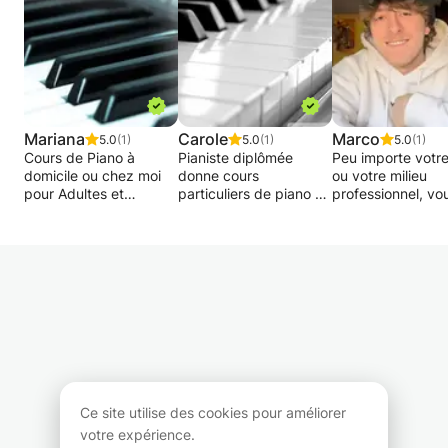
Mariana
Carole
Marco
5.0
(1)
5.0
(1)
5.0
(1)
Cours de Piano à
Pianiste diplômée
Peu importe votr
domicile ou chez moi
donne cours
ou votre milieu
pour Adultes et
particuliers de piano et
professionnel, vo
enfants.
de solfège pour:
êtes bienvenus p
- les enfants à partir de
suivre des cours 
Je propose des cours
5 ans. Méthode
piano allant du
de piano personnalisés
d'apprentissage très
classique au jazz
pour tous les niveaux,
ludique et adaptée à
passant par les
du débutant au
l'âge de l'enfant
musiques actuelle
avancé.
- les adultes, de niveau
traditionnelles du
débutant et
monde et même a
15 ans d'expérience
intermédiaire.
les musiques de fi
dans l'enseignement
Pédagogie
J'enseigne aussi 
du piano.
individualisée.
notions de solfèg
d'improvisation e
Ce site utilise des cookies pour améliorer
N'hésitez pas à me
Cours à mon domicile
composition en b
votre expérience.
contacter pour
(au centre ville de
Laissez libre cour