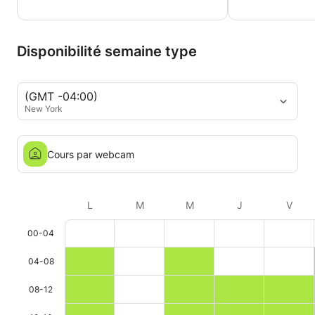
Disponibilité semaine type
(GMT -04:00)
New York
Cours par webcam
L
M
M
J
V
00-04
04-08
08-12