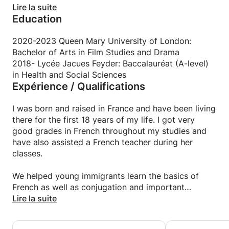
My teaching techniques mostly involve discussions
Lire la suite
Education
and mini games. I also like to give movies to watch
in French (with subtitles), followed by a series of
questions on the movie (in French). Through this
2020-2023 Queen Mary University of London:
method, you learn to understand spoken French and
Bachelor of Arts in Film Studies and Drama
recognize the words you have learned. I make my
2018- Lycée Jacues Feyder: Baccalauréat (A-level)
classes entertaining as this approach has proven to
in Health and Social Sciences
Expérience / Qualifications
be efficient it the past. My teaching method really
depends on your level. If you are a beginner, I like to
find a new topic everyday, teach you some
I was born and raised in France and have been living
vocabulary related to it and have a discussion using
there for the first 18 years of my life. I got very
the new words you learned after that.
good grades in French throughout my studies and
have also assisted a French teacher during her
I try to make my classes as interactive as possible
classes.
and will treat you like a friend, not a simple student.
We helped young immigrants learn the basics of
I like to watch films as it was very helpful while
French as well as conjugation and important
learning English, so you should definitely expect to
vocabulary. They got to enter French high school
Lire la suite
watch some French movies as homework, once your
after a few months of classes.
level is high enough :) or if you prefer to listen to