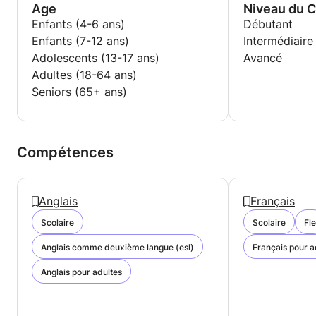
music, it works too.
I also teach French on a weekly basis to my
Age
Niveau du 
housemate. He did not know any French at all when
Enfants (4-6 ans)
Débutant
I first met him and is now able to understand spoken
Enfants (7-12 ans)
Intermédiaire
French and to make himself clear when speaking
Adolescents (13-17 ans)
Avancé
French.
Adultes (18-64 ans)
Seniors (65+ ans)
I love learning languages, I have studied English for
a year in France and am currently studying Film &
Drama at Queen Mary University of London.
Compétences
Anglais
Français
Scolaire
Scolaire
Fle
Anglais comme deuxième langue (esl)
Français pour a
Anglais pour adultes