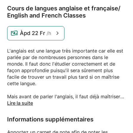
Cours de langues anglaise et française/
English and French Classes
Àpd
22 Fr
/h
L'anglais est une langue très importante car elle est
parlée par de nombreuses personnes dans le
monde. Il faut donc l'étudier correctement et de
façon approfondie puisqu'il sera sûrement plus
facile de trouver un travail plus tard si on maîtrise
cette langue.
Mais avant de parler l'anglais, il faut déjà maîtriser
parfaitement le français. C'est pourquoi je propose
Lire la suite
des cours de langues Anglaise et/ou française avec
des exercices de littérature pour apprendre plus
Informations supplémentaires
facilement.
Apportez un carnet de note afin de noter les