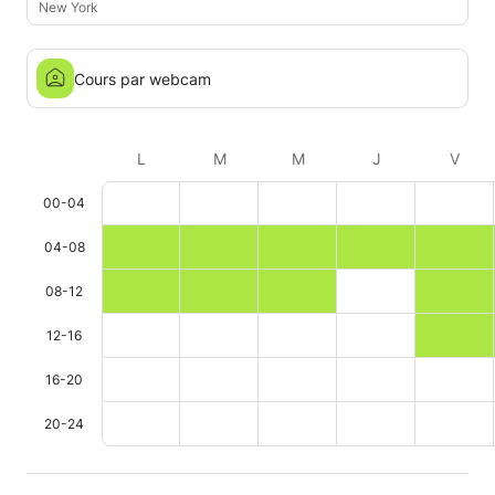
New York
Cours par webcam
L
M
M
J
V
00-04
04-08
08-12
12-16
16-20
20-24