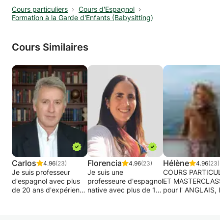
Cours particuliers
Cours d'Espagnol
Formation à la Garde d'Enfants (Babysitting)
Cours Similaires
Carlos
Florencia
Hélène
4.96
(23)
4.96
(23)
4.96
(23)
Je suis professeur
Je suis une
COURS PARTICU
d'espagnol avec plus
professeure d'espagnol
ET MASTERCLAS
de 20 ans d'expérience
native avec plus de 15
pour l' ANGLAIS, l
dans l'éducation et
ans d'expérience dans
ALLEMAND, l'
mon objectif a toujours
l'accompagnement
ESPAGNOL.
été clair : aider les
d'étudiants du monde
ONE TO ONE