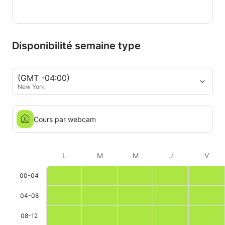
Disponibilité semaine type
(GMT -04:00)
New York
Cours par webcam
L
M
M
J
V
00-04
04-08
08-12