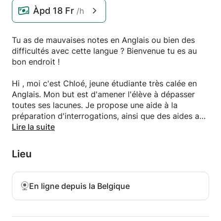
Àpd
18 Fr
/h
Tu as de mauvaises notes en Anglais ou bien des
difficultés avec cette langue ? Bienvenue tu es au
bon endroit !
Hi , moi c'est Chloé, jeune étudiante très calée en
Anglais. Mon but est d'amener l'élève à dépasser
toutes ses lacunes. Je propose une aide à la
préparation d'interrogations, ainsi que des aides aux
devoirs. Des oraux auront aussi lieu pour vraiment
Lire la suite
pratiquer la langue.
Lieu
Pour les très débutants je fais des initiations à la
langue.
En ligne depuis la Belgique