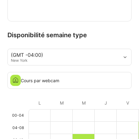
Disponibilité semaine type
(GMT -04:00)
New York
Cours par webcam
L
M
M
J
V
00-04
04-08