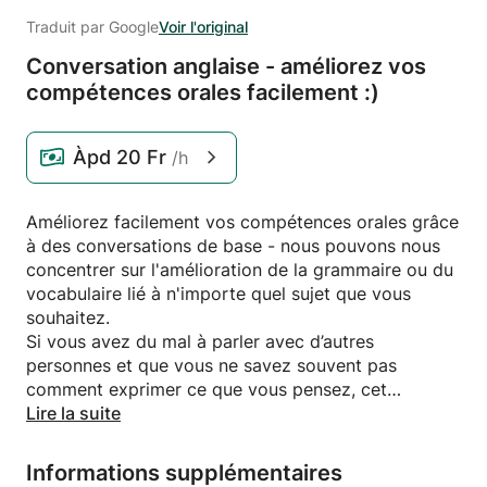
Traduit par Google
Voir l'original
Conversation anglaise - améliorez vos
compétences orales facilement :)
Àpd
20 Fr
/h
Améliorez facilement vos compétences orales grâce
à des conversations de base - nous pouvons nous
concentrer sur l'amélioration de la grammaire ou du
vocabulaire lié à n'importe quel sujet que vous
souhaitez.
Si vous avez du mal à parler avec d’autres
personnes et que vous ne savez souvent pas
comment exprimer ce que vous pensez, cet
exercice est fait pour vous ! Peut-être souhaitez-
Lire la suite
vous parler plus couramment ou avoir plus
confiance en l'anglais. Peut-être avez-vous envie de
Informations supplémentaires
voyager et avez-vous peur de ne pas comprendre