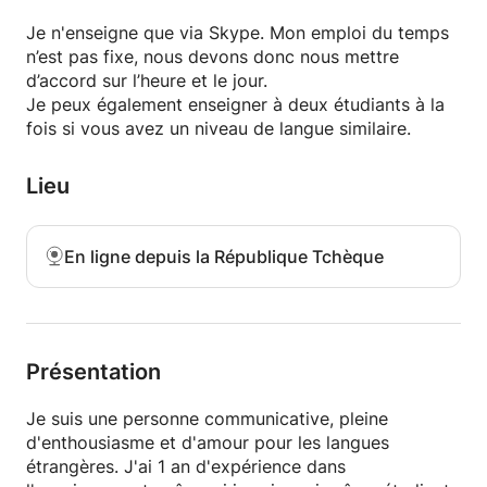
les autres ou qu'ils ne vous comprennent pas.
Je n'enseigne que via Skype. Mon emploi du temps
n’est pas fixe, nous devons donc nous mettre
- Je prépare généralement mes propres feuilles de
d’accord sur l’heure et le jour.
travail et exercices pour chaque cours. Ils sont
Je peux également enseigner à deux étudiants à la
conçus pour votre niveau de langue. Je les illustre
fois si vous avez un niveau de langue similaire.
parfois moi-même pour que la leçon ne soit pas
ennuyeuse :)
Lieu
- Je suis étudiant en anglais et en français et
souhaite devenir traducteur et interprète. J'ai étudié
l'anglais depuis l'âge de 5 ans environ. J'ai passé
En ligne depuis la République Tchèque
l'examen FCE il y a 2 ans avec le grade A (niveau
C1). J'aime transmettre mon expérience de l'anglais
à d'autres personnes. En tant qu'étudiant moi-
même, je peux imaginer à quel point les leçons
peuvent être ennuyeuses, alors j'essaie d'éviter
Présentation
d'être ennuyeuses :)
Je suis une personne communicative, pleine
La pratique est le seul moyen d'améliorer!
d'enthousiasme et d'amour pour les langues
Commencez aujourd'hui, soyez meilleur demain!
étrangères. J'ai 1 an d'expérience dans