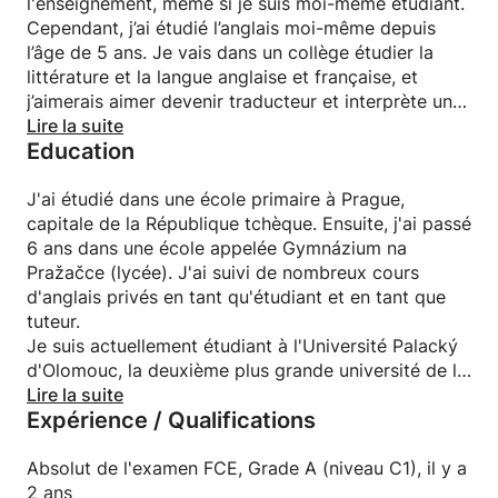
l'enseignement, même si je suis moi-même étudiant.
Cependant, j’ai étudié l’anglais moi-même depuis
l’âge de 5 ans. Je vais dans un collège étudier la
littérature et la langue anglaise et française, et
j’aimerais aimer devenir traducteur et interprète un
jour.
Lire la suite
Education
J'essaie de rendre mes leçons amusantes et
intéressantes. Je crée mes propres feuilles de calcul
(je peux les envoyer au format PDF via Skype en
J'ai étudié dans une école primaire à Prague,
cas de cours avec webcam).
capitale de la République tchèque. Ensuite, j'ai passé
6 ans dans une école appelée Gymnázium na
Au plaisir de vous rencontrer / de vous voir à notre
Pražačce (lycée). J'ai suivi de nombreux cours
leçon!
d'anglais privés en tant qu'étudiant et en tant que
tuteur.
Je suis actuellement étudiant à l'Université Palacký
d'Olomouc, la deuxième plus grande université de la
République tchèque. J'étudie l'anglais pour
Lire la suite
Expérience / Qualifications
l'interprétation et la traduction et la philologie
française.
Absolut de l'examen FCE, Grade A (niveau C1), il y a
2 ans