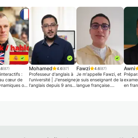
Mohamed
Fawzi
Awni
.6
(87)
4.6
(87)
4.6
(87)
interactifs :
Professeur d'anglais à
Je m'appelle Fawzi, et
Prépar
au cœur de
l'université | J'enseigne
je suis enseignant de la
examen
ynamiques où
l'anglais depuis 9 ans |
langue française.
en fra
e est la clé.
Spécialisé en anglais
Depuis 2012, je donne
votre c
z surpris par
conversationnel.
des cours particuliers
toute 
té de vos
en ligne. Mon objectif
Mon approche
est d'accompagner les
Vous p
pédagogique vise
apprenants vers la
l'exam
urces
avant tout à
réussite au DELF
DELF o
es : Tous mes
développer les
(Diplôme d’Études en
études,
nt conçus à
compétences en
Langue Française) ou
l'immig
 supports
communication. Nous
au DALF (Diplôme
Je pro