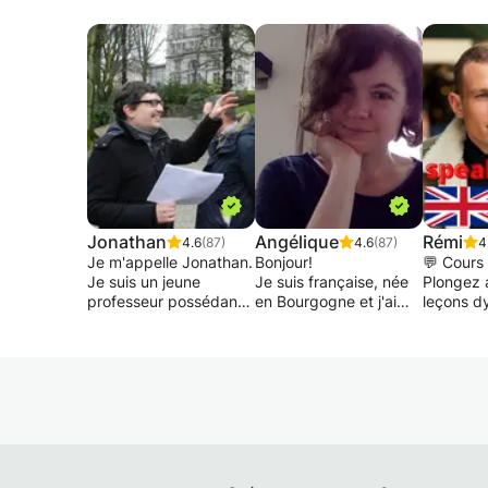
Jonathan
Angélique
Rémi
4.6
(87)
4.6
(87)
4
Je m'appelle Jonathan.
Bonjour!
💬 Cours 
Je suis un jeune
Je suis française, née
Plongez 
professeur possédant
en Bourgogne et j'ai
leçons d
déjà 15 ans
grandi entre la
la pratiqu
d'expérience dans le
Bourgogne et Paris.
Vous sere
domaine du soutien
Enseignante
la rapidi
scolaire auprès des
expérimentée, j'ai
progrès !
enfants du primaire et
donné de nombreux
du secondaire jusqu'en
cours à l'Alliance
📚 Resso
réthorique.
Française, en
exclusiv
ambassades, en
cours so
J'assure également un
entreprises, en
partir de