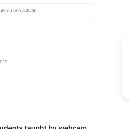
rs ou une activité
2019
students taught by webcam