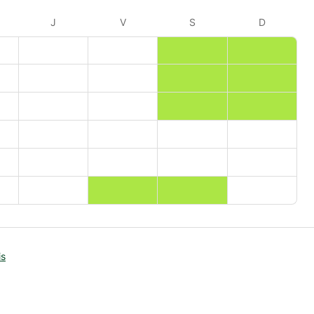
J
V
S
D
is