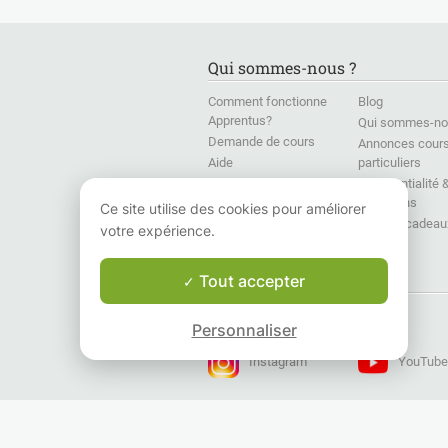
réthorique.
Française, en
Lisbonne,
ambassades, en
Barcelone
J'assure également un
entreprises, en
donne co
Qui sommes-nous ?
suivi individuel pour
université et en cours
particulie
votre méthode de
privés.
grammair
Comment fonctionne
Blog
travail, plus
Je vous propose des
vocabulai
Apprentus?
Qui sommes-no
particulièrement au
cours énergiques et
phonétiq
Demande de cours
niveau de la
correspondant à vos
conversa
Annonces cour
compréhension des
besoins. Grâce à une
actualité
Aide
particuliers
consignes et du
formation théâtre, je
DELF et D
Presse
Confidentialité 
planning de travail. Si
peux vous aider à
peux app
conditions
Formations en langues
Ce site utilise des cookies pour améliorer
vous avez besoin d'un
développer vos
des conn
pour Entreprises
Chèque-cadeau
votre expérience.
coup de main, je suis à
compétences dans
littératu
votre écoute.
cette langue d'une
théâtre e
manière très
Parlant au
Retrouvez-nous
Tout accepter
interactive. En cours
l'espagno
particuliers physique
je peux 
Facebook
X
ou via une webcam,
appréhen
Personnaliser
vous serez surpris de
difficult
vos progrès!
Instagram
YouTube
Je peux vous donner
Mes cour
des cours de français
sur une 
général ou spécialisé
besoins 
(professionnel,
apprenan