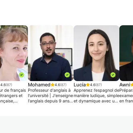
Mohamed
Lucía
Awni
4.6
(87)
4.6
(87)
4.6
(87)
ur de français
Professeur d'anglais à
Apprenez l’espagnol de
Prépar
étrangers et
l'université | J'enseigne
manière ludique, simple
examen
ançaise,
l'anglais depuis 9 ans |
et dynamique avec une
en fra
 d'un Master
Spécialisé en anglais
professeure certifiée,
votre c
, 21 ans
conversationnel.
examinatrice officielle
toute 
ences en école
du DELE et formée au
Montpellier,
Mon approche
programme de l’IB.
Vous p
neapolis,
pédagogique vise
l'exam
 da Bahia,
avant tout à
✨ AISANCE À L’ORAL ·
DELF o