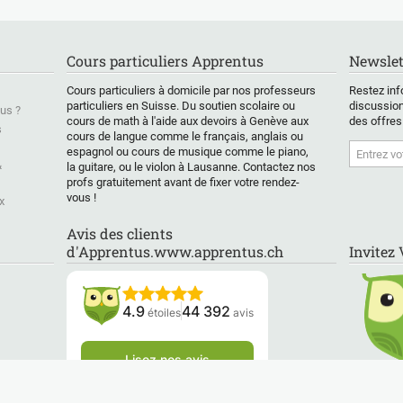
 Berlin,
développer les
EXAMENS · VIVRE EN
études,
, Bruxelles)
compétences en
ESPAGNE · VOYAGES
l'immig
urs
communication. Nous
ET AFFAIRES ✨
Je pro
Cours particuliers Apprentus
Newslet
rs en :
visionnons ou lisons
prépar
e, syntaxe,
divers supports, tels
Vous envisagez de
profess
Cours particuliers à domicile par nos professeurs
Restez inf
re, oral-écrit,
que des vidéos, des
voyager, d’étudier, de
sur les
particuliers en Suisse. Du soutien scolaire ou
discussion
us ?
ue,
articles, des récits, des
travailler ou de vivre en
vous ai
cours de math à l'aide aux devoirs à Genève aux
des offres
tion,
poèmes et des
Espagne ou dans un
votre s
s
cours de langue comme le français, anglais ou
s, préparation
caricatures, que nous
autre pays
toute 
espagnol ou cours de musique comme le piano,
ALF...etc... je
analysons ensuite ;
hispanophone ? Vous
&
la guitare, ou le violon à Lausanne. Contactez nos
orter aussi
nous mettons en scène
préparez le DELE ou un
🎯 Ce 
profs gratuitement avant de fixer votre rendez-
aissances en
des situations de la vie
autre examen officiel
obtien
vous !
x
re francophone,
quotidienne ; nous
d’espagnol, comme le
✔ Prép
t autres arts.
prenons position et
SIELE, l’IB ou l’IGCSE ?
exame
Avis des clients
ssi l'anglais,
pratiquons le débat.
Vous débutez en
et TCF
d'Apprentus.www.apprentus.ch
Invitez
l, le portugais
Cependant, il ne s'agit
espagnol ou vous
✔ Form
mieux
pas uniquement de
connaissez déjà la
aux 4 
der les
s'exercer à parler. Je
grammaire, mais vous
officiel
és des élèves.
veille également à ce
avez encore du mal à
4.9
44 392
étoiles
avis
que l'apprenant
parler avec aisance ?
Écoute
s se basent
progresse. Mon rôle est
écoute des
de m'assurer qu'il ne
Vous êtes au bon
En trai
Lisez nos avis
des
répète pas les mêmes
endroit pour franchir
ts,
erreurs ni n'utilise sans
cette grande étape !
L'écrit