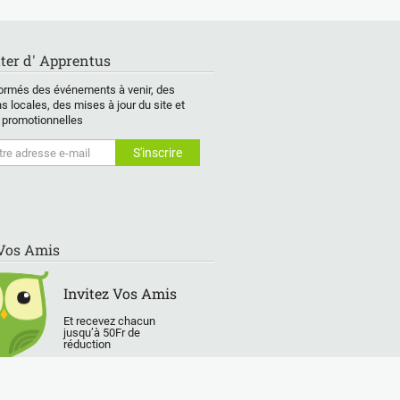
 du travail ou
histoire et en
incompréhensible. De
Prép
ration ?
géographie.
façon terre-à-terre, je
Cana
pose une
vous traduirai la
pour
ter d' Apprentus
ation
Je m'appelle Phillip, et
grammaire en mots
ionnelle et axée
je suis là pour vous
familiers. Avec mon
J'ai
ormés des événements à venir, des
 résultats pour
alléger la charge. Avec
enseignement sur
ingén
s locales, des mises à jour du site et
der à atteindre
plus de 20 ans
mesure vous allez
et c
 promotionnelles
core cible en
d'expérience en tant
accélérer votre
inter
confiance.
que répétiteur/tuteur,
apprentissage dans un
certi
mon objectif est de
état d'esprit positif.
un m
que vous
vous aider à trouver un
ense
drez :
équilibre et de vous
Vous pouvez faire un
J'ut
aration aux
offrir un coup de main
cours complet avec
ludiq
ns DELF A1–C1
précieux. En tant
des séances régulières
avec
 (tous formats)
qu'éducateur de
ou des cours ponctuels
prat
 Vos Amis
ation complète
l'enfance, je suis à
afin de surmonter une
Je p
compétences
même de comprendre
difficulté particulière
rédi
les :
les besoins uniques de
comme par exemple la
lettr
Invitez Vos Amis
chaque enfant.
prononciation ou un
à vo
problème de
entr
Et recevez chacun
jusqu’à 50Fr de
En plus de mon
grammaire.
réduction
n de lire
expertise, je suis
Je p
bilingue en anglais et
Apprendre une langue
séan
ure
en français, avec des
étrangère ce n’est pas
beso