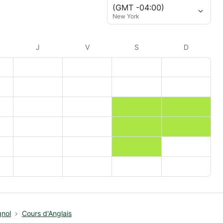
(GMT -04:00)
New York
J
V
S
D
gnol
Cours d'Anglais