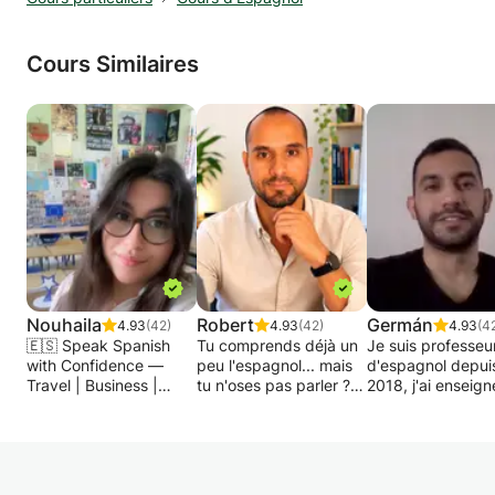
Cours Similaires
Nouhaila
Robert
Germán
4.93
(42)
4.93
(42)
4.93
(4
🇪🇸 Speak Spanish
Tu comprends déjà un
Je suis professeu
with Confidence —
peu l'espagnol... mais
d'espagnol depui
Travel | Business |
tu n'oses pas parler ?
2018, j'ai enseign
Exams | Conversation
Ou peut-être que tu
dans une école p
🇪🇸
pars complètement de
en Turquie, et j'ai
zéro et tu cherches
travaillé avec l'Ins
✨ Do you want to learn
une méthode claire,
Cervantes à Istanb
Spanish in a fun,
structurée et
travaille actuelle