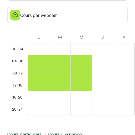
Cours par webcam
L
M
M
J
V
00-04
04-08
08-12
12-16
16-20
20-24
Cours particuliers
Cours d'Espagnol