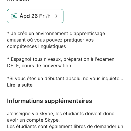
Àpd
26 Fr
/h
* Je crée un environnement d'apprentissage
amusant où vous pouvez pratiquer vos
compétences linguistiques
* Espagnol tous niveaux, préparation à l'examen
DELE, cours de conversation
*Si vous êtes un débutant absolu, ne vous inquiétez
pas, je peux vous guider tout au long du processus
Lire la suite
d'apprentissage en utilisant une langue commune
chaque fois que nécessaire.
Informations supplémentaires
J'enseigne via skype, les étudiants doivent donc
avoir un compte Skype.
Les étudiants sont également libres de demander un