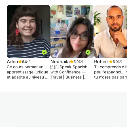
Aïlen
Nouhaila
Robert
5.0
(2)
5.0
(2)
5.0
(2)
Ce cours permet un
🇪🇸 Speak Spanish
Tu comprends dé
apprentissage ludique
with Confidence —
peu l'espagnol... 
et adapté au niveau de
Travel | Business |
tu n'oses pas parl
l'enfant.
Exams | Conversation
Ou peut-être que
Il permet également un
🇪🇸
pars complèteme
soutien, une remise à
zéro et tu cherch
niveau ou simplement
✨ Do you want to learn
une méthode clair
une aide aux devoirs.
Spanish in a fun,
structurée et
De plus la leçon touche
practical way, focused
motivante.
différent aspects de
on real communication?
Dans ce cours, m
l'apprentissage et
You’re in the right
objectif est simple
permet de stimuler
place!
t'aider à parler