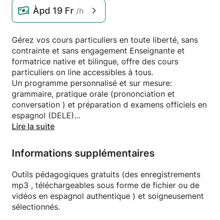
Àpd
19 Fr
/h
Gérez vos cours particuliers en toute liberté, sans
contrainte et sans engagement Enseignante et
formatrice native et bilingue, offre des cours
particuliers on line accessibles à tous.
Un programme personnalisé et sur mesure:
grammaire, pratique orale (prononciation et
conversation ) et préparation d examens officiels en
espagnol (DELE)
Correction et traduction de travaux écrits.
Lire la suite
Conditions d'annulation
Flexibles: Remboursement intégral jusqu'à 1 jour
Informations supplémentaires
avant le cours, 50% après. Aucun remboursement si
vous ne vous présentez pas.
Outils pédagogiques gratuits (des enregistrements
N hésitez pas à me contacter pour tout
mp3 , téléchargeables sous forme de fichier ou de
renseignement.
vidéos en espagnol authentique ) et soigneusement
sélectionnés.