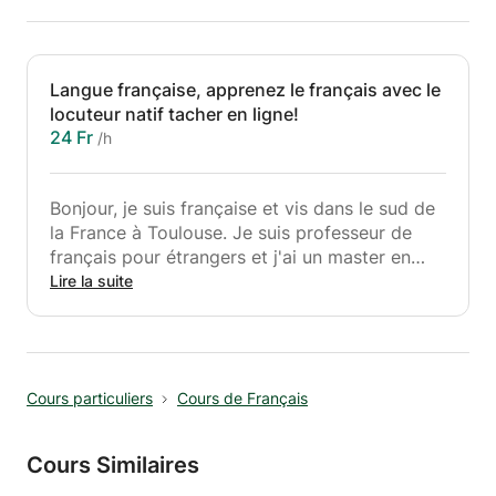
Langue française, apprenez le français avec le
locuteur natif tacher en ligne!
24 Fr
/h
Bonjour, je suis française et vis dans le sud de
la France à Toulouse. Je suis professeur de
français pour étrangers et j'ai un master en
didactique et apprentissage de la langue
Lire la suite
française pour étrangers.
J'ai quelques expériences dans l'enseignement
du français et de l'anglais. Je peux enseigner
aux adultes et aux enfants. J'adapte toutes
Cours particuliers
Cours de Français
mes leçons à mes étudiants en fonction de
leurs objectifs, de leurs méthodes
d'apprentissage et de leurs intérêts. Je peux
Cours Similaires
aussi faire différents types de leçons, qu’elles