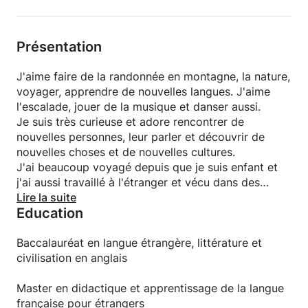
personne sur toutes les compétences (orales et
écrites).
Présentation
J'aime faire de la randonnée en montagne, la nature,
voyager, apprendre de nouvelles langues. J'aime
l'escalade, jouer de la musique et danser aussi.
Je suis très curieuse et adore rencontrer de
nouvelles personnes, leur parler et découvrir de
nouvelles choses et de nouvelles cultures.
J'ai beaucoup voyagé depuis que je suis enfant et
j'ai aussi travaillé à l'étranger et vécu dans des
familles d'accueil pour vivre une immersion totale
Lire la suite
Education
dans un nouveau pays. Je parle français, anglais et
espagnol. Il y a longtemps, j'ai aussi appris le
japonais, un peu de grec, l'arabe et le suédois.
Baccalauréat en langue étrangère, littérature et
civilisation en anglais
Master en didactique et apprentissage de la langue
française pour étrangers