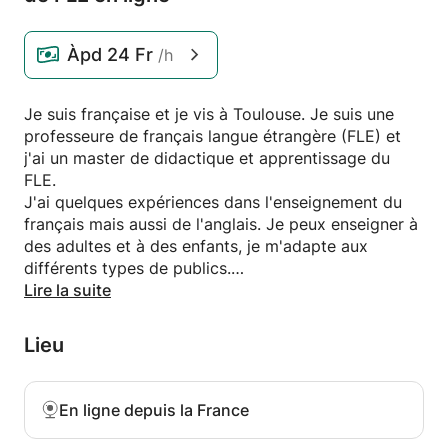
Àpd
24 Fr
/h
Je suis française et je vis à Toulouse. Je suis une
professeure de français langue étrangère (FLE) et
j'ai un master de didactique et apprentissage du
FLE.
J'ai quelques expériences dans l'enseignement du
français mais aussi de l'anglais. Je peux enseigner à
des adultes et à des enfants, je m'adapte aux
différents types de publics.
J'adapte mes leçons à mes apprenants en fonction
Lire la suite
de leurs objectifs, manières d'apprendre et centres
d'intérêts. Je peux préparer différents types de
Lieu
leçons comme des leçons de conversation, de
grammaire, traditionnelles etc, en les rendant
ludiques et en faisant en sorte que l'apprenant soit
En ligne depuis la France
actif.
Aussi, je peux évaluer le niveau linguistique d'une