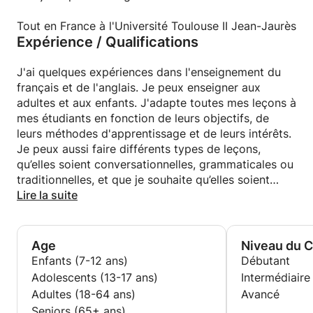
Tout en France à l'Université Toulouse II Jean-Jaurès
Expérience / Qualifications
J'ai quelques expériences dans l'enseignement du
français et de l'anglais. Je peux enseigner aux
adultes et aux enfants. J'adapte toutes mes leçons à
mes étudiants en fonction de leurs objectifs, de
leurs méthodes d'apprentissage et de leurs intérêts.
Je peux aussi faire différents types de leçons,
qu’elles soient conversationnelles, grammaticales ou
traditionnelles, et que je souhaite qu’elles soient
amusantes et actives pour l’élève.
Lire la suite
De plus, je suis capable d'évaluer le niveau de
langue dans toutes les compétences requises (oral
et écrit).
Age
Niveau du 
Enfants (7-12 ans)
Débutant
Adolescents (13-17 ans)
Intermédiaire
Adultes (18-64 ans)
Avancé
Seniors (65+ ans)