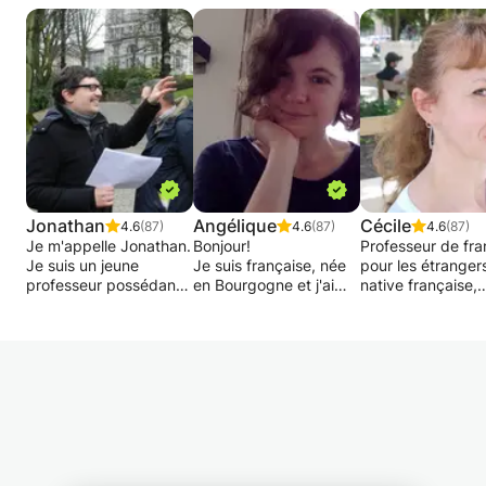
soient conversationnelles, grammaticales ou
traditionnelles, et que je souhaite qu’elles
soient amusantes et actives pour l’élève.
De plus, je suis capable d'évaluer le niveau de
langue dans toutes les compétences requises
(oral et écrit).
Jonathan
Angélique
Cécile
4.6
(87)
4.6
(87)
4.6
(87)
Je m'appelle Jonathan.
Bonjour!
Professeur de fra
Je suis un jeune
Je suis française, née
pour les étranger
professeur possédant
en Bourgogne et j'ai
native française,
déjà 15 ans
grandi entre la
diplômée d'un Ma
d'expérience dans le
Bourgogne et Paris.
en F.L.E., 21 ans
domaine du soutien
Enseignante
d'expériences en
scolaire auprès des
expérimentée, j'ai
privées (Montpelli
enfants du primaire et
donné de nombreux
Lyon, Minneapolis
du secondaire jusqu'en
cours à l'Alliance
Salvador da Bahi
réthorique.
Française, en
Lisbonne, Berlin,
ambassades, en
Barcelone, Bruxel
J'assure également un
entreprises, en
donne cours
suivi individuel pour
université et en cours
particuliers en :