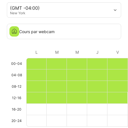
(GMT -04:00)
New York
Cours par webcam
L
M
M
J
V
00-04
04-08
08-12
12-16
16-20
20-24