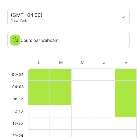
(GMT -04:00)
New York
Cours par webcam
L
M
M
J
V
00-04
04-08
08-12
12-16
16-20
20-24