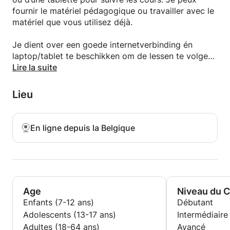
Mes cours sont entièrement personnalisés.
fournir le matériel pédagogique ou travailler avec le
Ensemble, nous définissons les thèmes et les
matériel que vous utilisez déjà.
situations qui sont importants pour vous :
conversations de la vie quotidienne, communication
Je dient over een goede internetverbinding én
professionnelle, voyages, études ou centres
laptop/tablet te beschikken om de lessen te volgen.
d'intérêt personnels. Vous apprenez ainsi
Ik bied zelf lesmateriaal aan of werk met het
Lire la suite
exactement la langue dont vous avez besoin et
lesmateriaal dat je zelf gebruikt.
pouvez l'utiliser immédiatement dans des situations
Lieu
réelles.
Pourquoi choisir ces formations linguistiques ?
En ligne depuis la Belgique
✓ Plus de 24 ans d'expérience dans l'enseignement
✓ Un accompagnement personnalisé adapté à votre
niveau et à votre manière d'apprendre
Age
Niveau du 
✓ Des cours interactifs développant l'expression
Enfants (7-12 ans)
Débutant
orale, la compréhension orale, la lecture et l'écriture
Adolescents (13-17 ans)
Intermédiaire
Adultes (18-64 ans)
Avancé