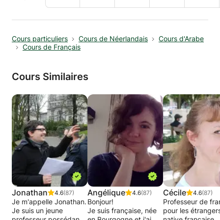
Cours particuliers
Cours de Néerlandais
Cours d'Arabe
Cours de Français
Cours Similaires
Jonathan
Angélique
Cécile
4.6
(87)
4.6
(87)
4.6
(87)
Je m'appelle Jonathan.
Bonjour!
Professeur de fra
Je suis un jeune
Je suis française, née
pour les étranger
professeur possédant
en Bourgogne et j'ai
native française,