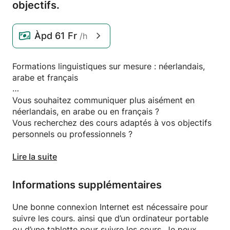
objectifs.
Àpd
61 Fr
/h
Formations linguistiques sur mesure : néerlandais,
arabe et français
Vous souhaitez communiquer plus aisément en
néerlandais, en arabe ou en français ?
Vous recherchez des cours adaptés à vos objectifs
personnels ou professionnels ?
Fort de plus de 24 ans d'expérience dans
Lire la suite
l'enseignement du néerlandais langue étrangère
(NT2), de l'arabe et du français, j'accompagne les
Informations supplémentaires
adultes et les jeunes dans l'apprentissage d'une
nouvelle langue de manière efficace, agréable et
Une bonne connexion Internet est nécessaire pour
concrète.
suivre les cours. ainsi que d’un ordinateur portable
ou d’une tablette pour suivre les cours. Je peux