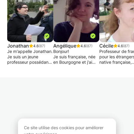
Jonathan
Angélique
Cécile
4.6
(87)
4.6
(87)
4.6
(87)
Je m'appelle Jonathan.
Bonjour!
Professeur de fra
Je suis un jeune
Je suis française, née
pour les étranger
professeur possédant
en Bourgogne et j'ai
native française,
déjà 15 ans
grandi entre la
diplômée d'un Ma
d'expérience dans le
Bourgogne et Paris.
en F.L.E., 21 ans
domaine du soutien
Enseignante
d'expériences en
scolaire auprès des
expérimentée, j'ai
privées (Montpelli
enfants du primaire et
donné de nombreux
Lyon, Minneapolis
du secondaire jusqu'en
cours à l'Alliance
Salvador da Bahi
réthorique.
Française, en
Lisbonne, Berlin,
ambassades, en
Barcelone, Bruxel
J'assure également un
entreprises, en
donne cours
suivi individuel pour
université et en cours
particuliers en :
votre méthode de
privés.
grammaire, synta
travail, plus
Je vous propose des
vocabulaire, oral-
Ce site utilise des cookies pour améliorer
particulièrement au
cours énergiques et
phonétique,