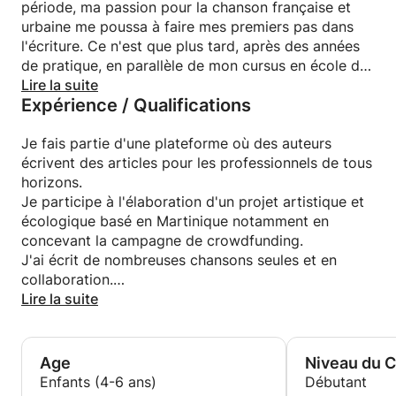
période, ma passion pour la chanson française et
urbaine me poussa à faire mes premiers pas dans
l'écriture. Ce n'est que plus tard, après des années
de pratique, en parallèle de mon cursus en école de
commerce internationale que je me forme au
Lire la suite
Expérience / Qualifications
domaine musicale. Certifié d'un premier cycle de
chanteuse professionnelle, j'apprend grâce à des
outils de coaching, de nombreux ateliers et
Je fais partie d'une plateforme où des auteurs
séminaires à gagner confiance en moi et en ma
écrivent des articles pour les professionnels de tous
pratique artistique, mais également me constituer
horizons.
une caisse à outils pour aborder l'écriture sous
Je participe à l'élaboration d'un projet artistique et
toutes ses formes.
écologique basé en Martinique notamment en
Certifié en management interculturel, ma réalité est
concevant la campagne de crowdfunding.
double : celle de l'artiste et celle de l'entrepreneur,
J'ai écrit de nombreuses chansons seules et en
cet équilibre me permet de faire voyager mes
collaboration.
clients et de fidéliser mes lecteurs venues de tous
J'ai écrit un livre et prépare sa version audio sortant
Lire la suite
horizons culturels.
en 2019.
J'ai réalisé une étude comparative dans le cadre de
mes études sur l'éducation aux Etats-Unis et en
Age
Niveau du 
Asie.
Enfants (4-6 ans)
Débutant