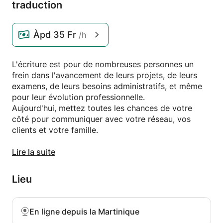
traduction
Àpd
35 Fr
/h
L'écriture est pour de nombreuses personnes un
frein dans l'avancement de leurs projets, de leurs
examens, de leurs besoins administratifs, et même
pour leur évolution professionnelle.
Aujourd'hui, mettez toutes les chances de votre
côté pour communiquer avec votre réseau, vos
clients et votre famille.
Artiste, lyriciste et auteur, je vous accompagne dans
Lire la suite
vos projets d'écritures divers et variés. Le but étant
de revisiter vos lacunes avec sérénité et amusement
Lieu
pour atteindre l'autonomie dans cette pratique.
L'écriture est un jeu auquel vous pourriez prendre
goût !
En ligne depuis la Martinique