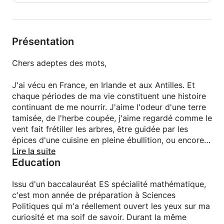
Qu'il s'agisse de vous ou de votre enfant, je suis en
mesure de proposer des cours de langues
(traduction, orthographe, grammaire, etc.) en
français et en anglais. Mais également, de libérer
Présentation
votre écriture à travers un coaching personnalisé
qu'il s'agisse de débuter votre premier roman, votre
Chers adeptes des mots,
blog, l'écriture d'une chanson, la ligne éditoriale de
votre entreprise ou de votre campagne
J'ai vécu en France, en Irlande et aux Antilles. Et
crowdfunding, booster votre promotion artistique
chaque périodes de ma vie constituent une histoire
ou tout simplement pour apprendre à mieux
continuant de me nourrir. J'aime l'odeur d'une terre
communiquer avec vos proches.
tamisée, de l'herbe coupée, j'aime regardé comme le
vent fait frétiller les arbres, être guidée par les
épices d'une cuisine en pleine ébullition, ou encore
les sons de ces musiques qui donnent des frissons
Lire la suite
Education
et apaisent le coeur. Ma soif d'authenticité prolonge
le doux voyage entrepris depuis ma naissance, et je
t'invite ici, cher lecteur, à me rejoindre pour devenir
Issu d'un baccalauréat ES spécialité mathématique,
l'écrivain de ta propre vie. Tout simplement.
c'est mon année de préparation à Sciences
Politiques qui m'a réellement ouvert les yeux sur ma
curiosité et ma soif de savoir. Durant la même