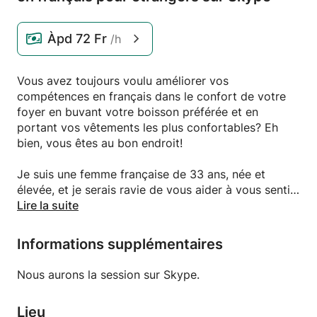
Àpd
72 Fr
/h
Vous avez toujours voulu améliorer vos
compétences en français dans le confort de votre
foyer en buvant votre boisson préférée et en
portant vos vêtements les plus confortables? Eh
bien, vous êtes au bon endroit!
Je suis une femme française de 33 ans, née et
élevée, et je serais ravie de vous aider à vous sentir
plus en confiance lorsque vous devez parler
Lire la suite
français. Pas de soucis, ça ne va pas être étudiant /
enseignant comme! Voir plus comme une
Informations supplémentaires
conversation décontractée entre deux personnes et
la possibilité pour vous d'améliorer votre français.
Nous aurons la session sur Skype.
Je vous corrigerai au besoin, mais l'objectif de ce
cours est de vous sentir à l'aise lorsque vous parlez
Lieu
la langue et que vous êtes capable de le