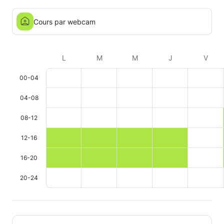
Cours par webcam
L
M
M
J
V
00-04
04-08
08-12
12-16
16-20
20-24