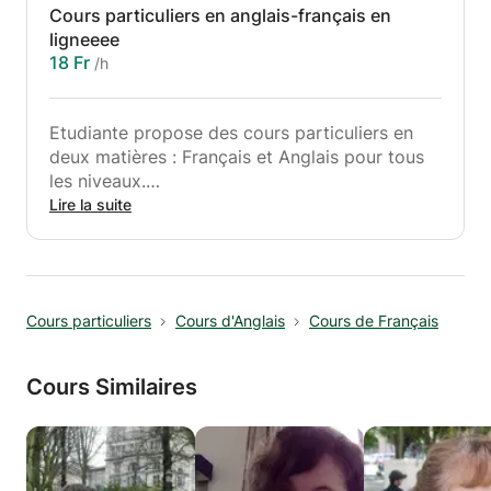
Cours particuliers en anglais-français en
ligneeee
18 Fr
/h
Etudiante propose des cours particuliers en
deux matières : Français et Anglais pour tous
les niveaux.
Je donne des devoirs après chaque leçon et
Lire la suite
fournis périodiquement des rapports
d"avancement.
Vous apprendrez une variété de techniques et
ceci dans un environnement détendu et
Cours particuliers
Cours d'Anglais
Cours de Français
amusant
Cours Similaires