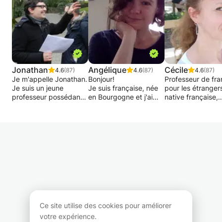
Jonathan
Angélique
Cécile
4.6
(87)
4.6
(87)
4.6
(87)
Je m'appelle Jonathan.
Bonjour!
Professeur de fra
Je suis un jeune
Je suis française, née
pour les étranger
professeur possédant
en Bourgogne et j'ai
native française,
déjà 15 ans
grandi entre la
diplômée d'un Ma
d'expérience dans le
Bourgogne et Paris.
en F.L.E., 21 ans
domaine du soutien
Enseignante
d'expériences en
scolaire auprès des
expérimentée, j'ai
privées (Montpelli
enfants du primaire et
donné de nombreux
Lyon, Minneapolis
du secondaire jusqu'en
cours à l'Alliance
Salvador da Bahi
réthorique.
Française, en
Lisbonne, Berlin,
ambassades, en
Barcelone, Bruxel
J'assure également un
entreprises, en
donne cours
suivi individuel pour
université et en cours
particuliers en :
votre méthode de
privés.
grammaire, synta
travail, plus
Je vous propose des
vocabulaire, oral-
Ce site utilise des cookies pour améliorer
particulièrement au
cours énergiques et
phonétique,
votre expérience.
niveau de la
correspondant à vos
conversation,