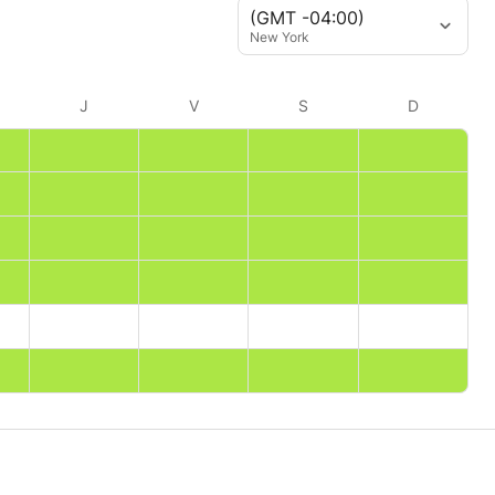
(GMT -04:00)
New York
J
V
S
D