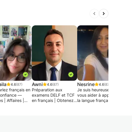
ila
Awni
Nesrine
Kev
4.6
(87)
4.6
(87)
4.6
(87)
rlez français en
Préparation aux
Je suis heureuse de
Je v
confiance —
examens DELF et TCF
vous aider à apprendre
nouv
 | Affaires |
en français | Obtenez
la langue française : 📚
d’ap
s |
votre certification en
écrite ou 🎤🎧orale ou
sation 🇫🇷
toute confiance
les deux. Cela dépend
Pour 
 souhaitez
de vos besoins.
livr
dre le français
Vous préparez-vous à
paraî
ière ludique,
l'examen de français
Je suis les programmes
autr