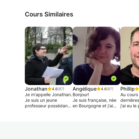
Cours Similaires
Jonathan
Angélique
Phillip
4.6
(87)
4.6
(87)
Je m'appelle Jonathan.
Bonjour!
Au cours
Je suis un jeune
Je suis française, née
dernière
professeur possédant
en Bourgogne et j'ai
j'ai eu le
déjà 15 ans
grandi entre la
donner d
d'expérience dans le
Bourgogne et Paris.
particuli
domaine du soutien
Enseignante
et en ang
scolaire auprès des
expérimentée, j'ai
étudiants
enfants du primaire et
donné de nombreux
en terme