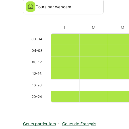
Cours par webcam
L
M
M
00-04
04-08
08-12
12-16
16-20
20-24
Cours particuliers
Cours de Français