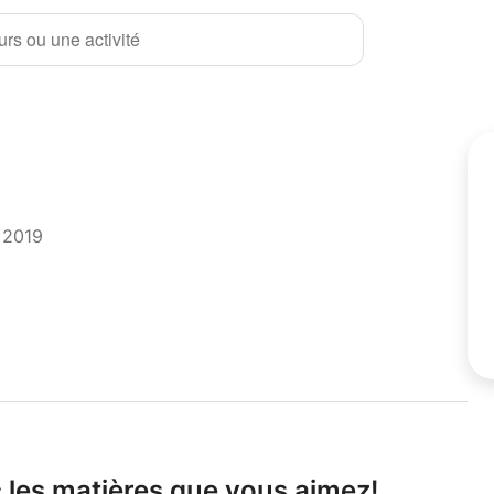
rs ou une activité
t 2019
 les matières que vous aimez!