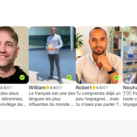
William
Robert
Nouha
4.6
(87)
4.6
(87)
4.6
(87)
 des deux
Le français est une des
Tu comprends déjà un
🇫🇷 Pa
s décennies,
langues les plus
peu l'espagnol... mais
toute 
 privilège de
influentes du monde.
tu n'oses pas parler ?
Voyages
es cours
Savoir le parler, le lire
Ou peut-être que tu
Examen
ers en français
et l’écrire tout en
pars complètement de
Conver
lais. Mes
comprenant
zéro et tu cherches
✨ Vous
 sont variés
l’exactitude
une méthode claire,
appren
s d'âge,
significative des mots
structurée et
de man