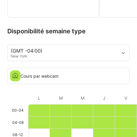
Disponibilité semaine type
(GMT -04:00)
New York
Cours par webcam
L
M
M
J
V
00-04
04-08
08-12