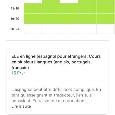
12-16
16-20
20-24
ELE en ligne (espagnol pour étrangers. Cours
en plusieurs langues (anglais, portugais,
français)
15 Fr
/h
L'espagnol peut être difficile et compliqué. En
tant qu'enseignant et traducteur, j'en suis
conscient. En raison de ma formation
(philologie romane), je peux expliquer de votre
Lire la suite
langue comment fonctionne l'espagnol, de