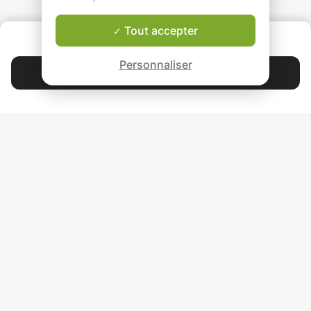
d'avancement
Tout accepter
QUI SOMMES-NOUS ?
Garantie Le-Bon-Prof
Personnaliser
Contacter Gandy
4.9
44 397
étoiles
avis
Lisez nos avis
RETROUVEZ-NOUS
INVITEZ VOS AMIS
COURS PARTICULIERS DANS VOTRE PAYS :
TROUVER UN PROF PARTICULIER DANS VOTRE VILLE :