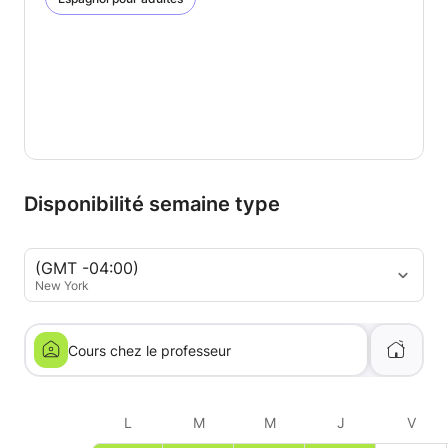
Disponibilité semaine type
(GMT -04:00)
New York
Cours chez le professeur
L
M
M
J
V