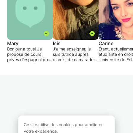
Mary
Isis
Carine
Bonjour a tous! Je
J'aime enseigner, je
Étant, actuelleme
propose de cours
suis tutrice auprès
étudiante en droit
privés d'espagnol pour
d'amis, de camarades
l'université de Fr
tous les niveaux et il
de classe, d'élèves du
je propose un
est adapté tant pour
primaire et de mes
apprentissage
ceux qui voyagent,
propres sœurs depuis
individualisé et u
ainsi que pour ceux qui
3 ans. c'est quelque
aide à la préparat
ont besoin d'apprendre
chose que j'aime faire.
d'interrogations o
à des fins de travail.
C’est vrai que je suis un
d'examens éventu
j'ai l'experience dans le
professeur d’anglais
Ayant pour but de
domaine des cours
adulte et que je
évoluer mon élève
particuliers.
travaille comme
suis à l'écoute et
Je donne des devoirs
traductrice à
une atmosphère 
après chaque classe et
l’ambassade du
confiance.
fournis périodiquement
Mexique.
Ce site utilise des cookies pour améliorer
de rapports
votre expérience.