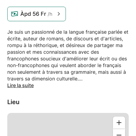
Àpd
56 Fr
/h
Je suis un passionné de la langue française parlée et
écrite, auteur de romans, de discours et d'articles,
rompu à la réthorique, et désireux de partager ma
passion et mes connaissances avec des
francophones soucieux d'améliorer leur écrit ou des
non-francophones qui veulent aborder le français
non seulement à travers sa grammaire, mais aussi à
travers sa dimension culturelle.
Parce que je parle plusieurs langues (allemand,
Lire la suite
anglais, italien, espagnol, portugais), parce que j'ai
étudié le latin à l'école secondaire, j'ai une vision
Lieu
diachronique de la langue, de son évolution et des
parlers locaux (Suisse, France et Belgique) qui
permettent à ceux qui le souhaitent d'approfondir
leur maîtrise du français.