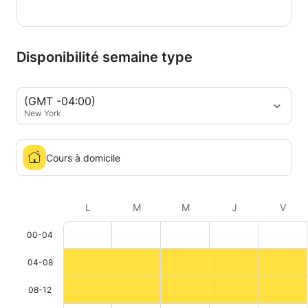
Disponibilité semaine type
(GMT -04:00)
New York
Cours à domicile
L
M
M
J
V
00-04
04-08
08-12