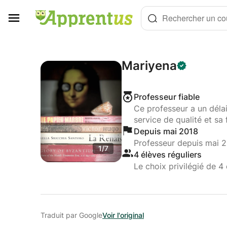
Panneau de gestion des cookies
Rechercher un cou
Mariyena
Professeur fiable
Ce professeur a un déla
service de qualité et sa 
Depuis mai 2018
Professeur depuis mai 
1/7
4 élèves réguliers
Le choix privilégié de 4 
Traduit par Google
Voir l'original