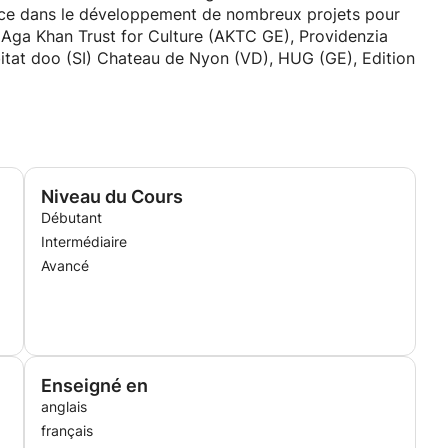
ce dans le développement de nombreux projets pour
 : Aga Khan Trust for Culture (AKTC GE), Providenzia
bitat doo (SI) Chateau de Nyon (VD), HUG (GE), Edition
 indépendant et consultant en design d'intérieur.
Niveau du Cours
Débutant
Intermédiaire
Avancé
Enseigné en
anglais
français