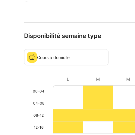
Disponibilité semaine type
Cours à domicile
L
M
M
00-04
04-08
08-12
12-16