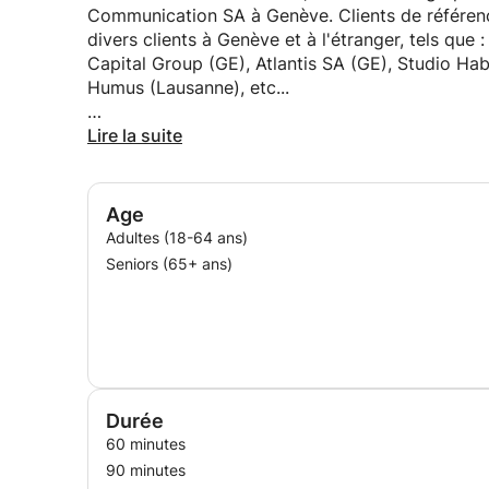
Communication SA à Genève. Clients de référen
divers clients à Genève et à l'étranger, tels que
Capital Group (GE), Atlantis SA (GE), Studio Ha
Humus (Lausanne), etc...
Depuis 1999, il travaille comme professeur d'art
Lire la suite
Age
Adultes (18-64 ans)
Seniors (65+ ans)
Durée
60 minutes
90 minutes