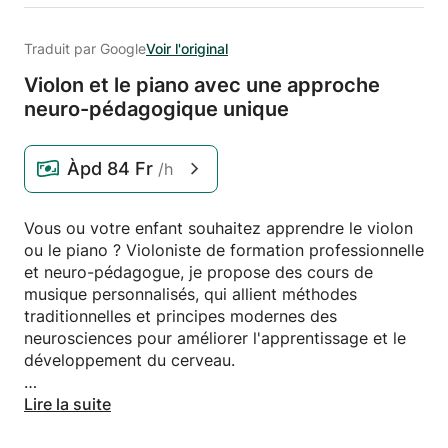
Traduit par Google
Voir l'original
Violon et le piano avec une approche
neuro-pédagogique unique
Àpd
84 Fr
/h
Vous ou votre enfant souhaitez apprendre le violon
ou le piano ? Violoniste de formation professionnelle
et neuro-pédagogue, je propose des cours de
musique personnalisés, qui allient méthodes
traditionnelles et principes modernes des
neurosciences pour améliorer l'apprentissage et le
développement du cerveau.
- Cours de violon pour tous les âges et niveaux :
Lire la suite
Que vous soyez débutant, musicien avancé