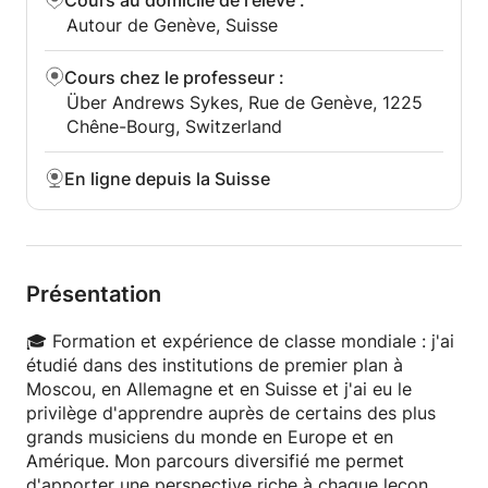
Cours au domicile de l'élève
:
rendant les leçons plus efficaces et engageantes.
Autour de Genève, Suisse
Formation de classe mondiale et expérience : J'ai
Cours chez le professeur
:
étudié dans les meilleures institutions à Moscou et
Über Andrews Sykes, Rue de Genève, 1225
en Suisse et j'ai eu le privilège d'apprendre auprès
Chêne-Bourg, Switzerland
de certains des plus grands musiciens du monde en
Europe et en Amérique. Mon parcours diversifié me
En ligne depuis la Suisse
permet d'apporter une perspective riche à chaque
cours.
J'enseigne en anglais et en russe, mais mon école
compte d'excellents professeurs francophones.
Présentation
🎓 Formation et expérience de classe mondiale : j'ai
étudié dans des institutions de premier plan à
Moscou, en Allemagne et en Suisse et j'ai eu le
privilège d'apprendre auprès de certains des plus
grands musiciens du monde en Europe et en
Amérique. Mon parcours diversifié me permet
d'apporter une perspective riche à chaque leçon.