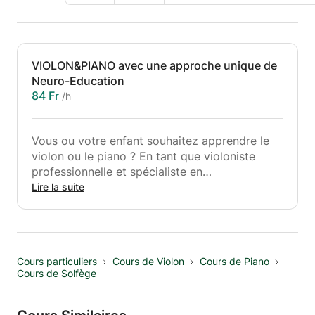
VIOLON&PIANO avec une approche unique de
Neuro-Education
84 Fr
/h
Vous ou votre enfant souhaitez apprendre le
violon ou le piano ? En tant que violoniste
professionnelle et spécialiste en
neuroéducation, je propose des cours de
Lire la suite
musique personnalisés qui allient méthodes
traditionnelles et principes de neurosciences
modernes pour favoriser l'apprentissage et le
développement du cerveau.
Cours particuliers
Cours de Violon
Cours de Piano
Cours de Solfège
🎻 Cours de violon pour tous les âges et tous
les niveaux : que vous soyez un débutant
complet, un joueur avancé cherchant à