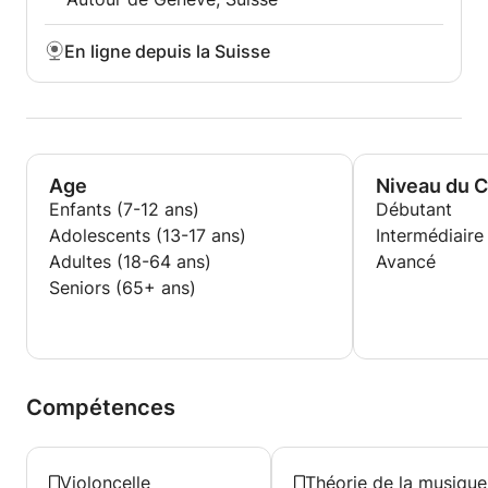
amour pour la musique, je m'engage à rendre
l'apprentissage amusant, engageant et enrichissant.
En ligne depuis la Suisse
Explorez la beauté de la musique et découvrez la
joie de jouer du violoncelle !
Age
Niveau du 
Enfants (7-12 ans)
Débutant
Adolescents (13-17 ans)
Intermédiaire
Adultes (18-64 ans)
Avancé
Seniors (65+ ans)
Compétences
Violoncelle
Théorie de la musique