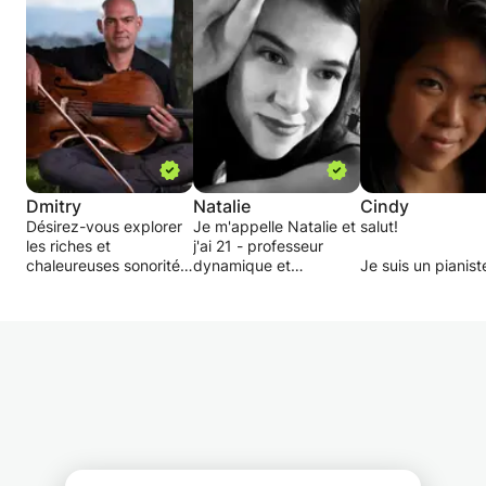
Dmitry
Natalie
Cindy
Désirez-vous explorer
Je m'appelle Natalie et
salut!
les riches et
j'ai 21 - professeur
chaleureuses sonorités
dynamique et
Je suis un pianist
du violoncelle ?
ambitieux.
classique canadi
Découvrez le son de
Les cours sont
primé et un profe
cet instrument
combinés avec le
expérimenté qui
s’approchant
développement du
propose des cour
étonnamment de la
niveau technique d'un
piano pour tous l
voix humaine et vous
étudiant, ainsi que son
niveaux, du débu
permettant de ressentir
enrichissement culturel.
au confirmé. J'ai 
ses vibrations résonner
J'aimerais partager la
avec orchestre et
dans tout votre corps .
magie de la musique
tant que soliste 
avec toute personne
divers festivals a
Que vous soyez
intéressée. Le
Canada, en Allem