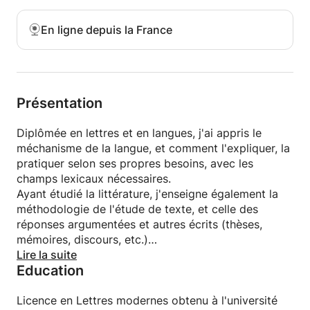
aussi un travail d'équipe de l'enseignant et de
l'élève.
En ligne depuis la France
Je serai donc ravie de pouvoir démarrer de
nouvelles aventures linguistiques avec de nouveaux
élèves, alors lancez vous et n'hésitez pas à me
contacter!
Présentation
Diplômée en lettres et en langues, j'ai appris le
méchanisme de la langue, et comment l'expliquer, la
pratiquer selon ses propres besoins, avec les
champs lexicaux nécessaires.
Ayant étudié la littérature, j'enseigne également la
méthodologie de l'étude de texte, et celle des
réponses argumentées et autres écrits (thèses,
mémoires, discours, etc.)
En fonction des besoins et aptitudes de chacun,
Lire la suite
Education
nous trouverons ensemble le meilleur moyen
d'atteindre vos objectifs.
Licence en Lettres modernes obtenu à l'université