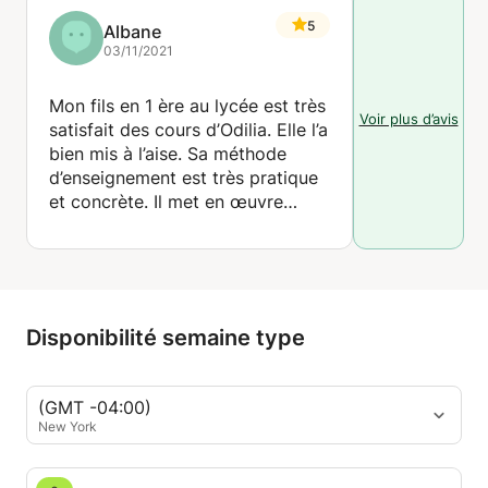
5
Albane
03/11/2021
Mon fils en 1 ère au lycée est très
Voir plus d’avis
satisfait des cours d’Odilia. Elle l’a
bien mis à l’aise. Sa méthode
d’enseignement est très pratique
et concrète. Il met en œuvre
facilement ses astuces. Belle
progression de ses notes. Cours
efficace dans une bonne
ambiance détendue. Parfaite pour
le bac français !
Disponibilité semaine type
(GMT -04:00)
New York