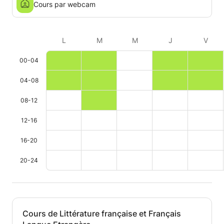
Cours par webcam
L
M
M
J
V
00-04
04-08
08-12
12-16
16-20
20-24
Cours de Littérature française et Français