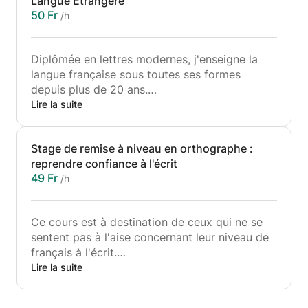
Langue Etrangère
50 Fr
/h
Diplômée en lettres modernes, j'enseigne la
langue française sous toutes ses formes
depuis plus de 20 ans.
Cours à destination des scolaires français qui
Lire la suite
ont des difficultés en grammaire, conjugaison,
expression, rédaction ou tout autre aspect de
Stage de remise à niveau en orthographe :
la langue française.
reprendre confiance à l'écrit
Je propose également la méthodologie
49 Fr
/h
permettant d'être plus à l'aise lors de la
préparation au bac de français et au
baccalauréat, pour les épreuves écrites de
Ce cours est à destination de ceux qui ne se
philosophie, histoire et géographie.
sentent pas à l'aise concernant leur niveau de
français à l'écrit.
Selon votre niveau actuel que nous
Lire la suite
déterminerons au préalable, nous définirons un
programme de 10h afin de pouvoir améliorer