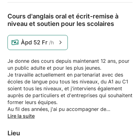
Cours d'anglais oral et écrit-remise à
niveau et soutien pour les scolaires
Àpd
52 Fr
/h
Je donne des cours depuis maintenant 12 ans, pour
un public adulte et pour les plus jeunes.
Je travaille actuellement en partenariat avec des
écoles de langue pou tous les niveaux, du A1 au C1
soient tous les niveaux, et j'interviens également
auprès de particuliers et d'entreprises qui souhaitent
former leurs équipes.
Au fil des années, j'ai pu accompagner de
nombreuses personnes dans la réussite de divers
Lire la suite
projets pour lesquels ils avaient besoin de la langue
anglaise, et nous avons très souvent obtenus des
Lieu
résultats à la mesure de nos ambitions, car c'est