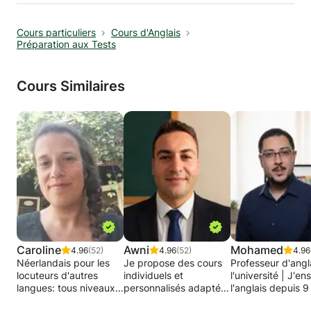
votre niveau d'écriture de façon significative.
Cours particuliers
Cours d'Anglais
Préparation aux Tests
Cours Similaires
Caroline
Awni
Mohamed
4.96
(52)
4.96
(52)
4.96
Néerlandais pour les
Je propose des cours
Professeur d'angl
locuteurs d'autres
individuels et
l'université | J'en
langues: tous niveaux
personnalisés adaptés
l'anglais depuis 9
Grammaire -
à votre niveau. Les
Spécialisé en ang