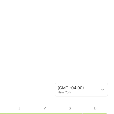
(GMT -04:00)
New York
J
V
S
D