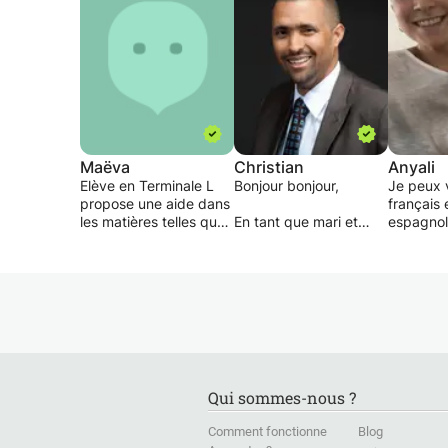
Maëva
Christian
Anyali
Elève en Terminale L
Bonjour bonjour,
Je peux 
propose une aide dans
français 
les matières telles que
En tant que mari et
espagnol
le français ou la
père de quatre enfants
sont mes
littérature. Mon but est
(14, 12, 9 et bientôt 2),
maternel
de faire progresser
je suis habitué à
pouvons 
l'élève peu importe son
adapter mon mentorat
la discus
âge ou son niveau
en fonction des saisons
entraîner 
scolaire et peut
de la vie de chacun de
s'adapter à un enfant
nous. Passionné par
Le lieux e
comme à un
l'éducation, j'étudie
suis ouve
adolescent.
toujours différentes
Qui sommes-nous ?
manières d'aider les
Je me ré
gens à grandir et
rencontre
Comment fonctionne
Blog
j'assiste également