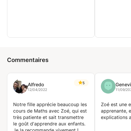
Commentaires
5
Alfredo
Genev
12/04/2022
11/09/20
Notre fille apprécie beaucoup les
Zoé est une e
cours de Maths avec Zoé, qui est
apprenante, 
très patiente et sait transmettre
explications 
le goût d'apprendre aux enfants.
Je la recommande vivement !