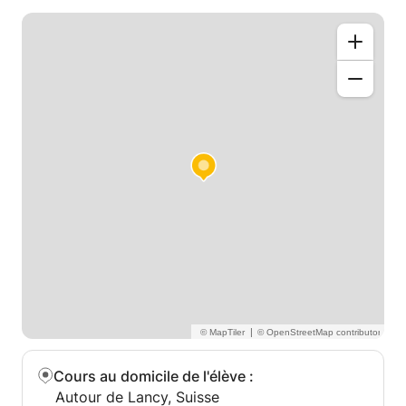
pourrais l'appuyer pour toutes les matières
scolaires, de 4 à 16 ans
N'hésitez pas à me contacter pour plus de détails
sur mes horaires.
P.S: comme mes vacances ne sont pas très
chargées, je suis même prête à donner des cours
cet été et même voyager si vous êtes dans un autre
canton que Genève.
|
Cours au domicile de l'élève
:
Autour de Lancy, Suisse