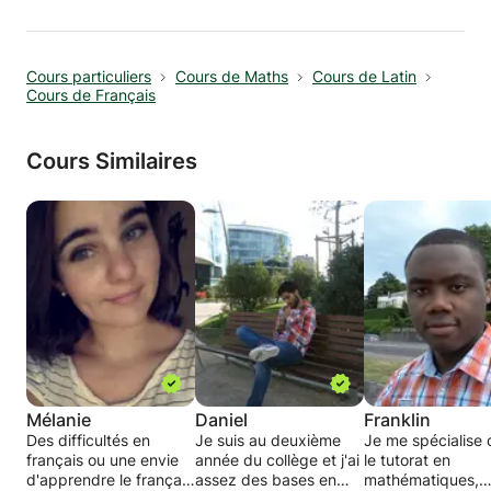
plutôt qu’à réciter, et à exprimer leurs idées
avec confiance. J’accorde une grande
importance à l’écoute, au respect du rythme
Cours particuliers
Cours de Maths
Cours de Latin
de chaque enfant et au plaisir d’apprendre.
Cours de Français
Aide au devoirs, ou revenir sur une ou
plusieurs séances qui ont été difficiles à
comprendre, c'est tout à fait mon domaine !
Cours Similaires
-- je précise aussi, qu'étant à correspondance
durant ces prochains mois, mes disponibilités
sont tout à fait flexibles!
N'hésitez-pas à me contacter,
au plaisir de vous rencontrer!
Mélanie
Daniel
Franklin
Des difficultés en
Je suis au deuxième
Je me spécialise
français ou une envie
année du collège et j'ai
le tutorat en
d'apprendre le français
assez des bases en
mathématiques,