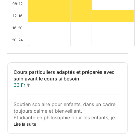
08-12
12-16
16-20
20-24
Cours particuliers adaptés et préparés avec
soin avant le cours si besoin
33 Fr
/h
Soutien scolaire pour enfants, dans un cadre
toujours calme et bienveillant.
Étudiante en philosophie pour les enfants, je
suis formée à accompagner les enfants dans
Lire la suite
leur raisonnement, à les aider à comprendre