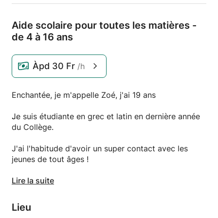
Aide scolaire pour toutes les matières -
de 4 à 16 ans
Àpd
30 Fr
/h
Enchantée, je m'appelle Zoé, j'ai 19 ans
Je suis étudiante en grec et latin en dernière année
du Collège.
J'ai l'habitude d'avoir un super contact avec les
jeunes de tout âges !
Et c'est avec grand plaisir que j'encouragerai et
Lire la suite
aiderai votre enfant dans ses études.
Lieu
Toujours très énergique, motivée et patiente, je