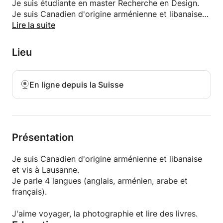
Je suis étudiante en master Recherche en Design.
Je suis Canadien d'origine arménienne et libanaise
et vis à Lausanne.
Lire la suite
Je parle 4 langues (anglais, arménien, arabe et
français).
Lieu
J'ai un certificat en TEFL avec 120 heures de
formation pour enseigner l'anglais comme langue
En ligne depuis la Suisse
étrangère. J'étais également professeur d'anglais
bénévole dans le centre de tutorat après l'école «A
Square» au Liban (des cours comprenant environ 10
étudiants de 7 à 17 ans).
Présentation
Je suis Canadien d'origine arménienne et libanaise
et vis à Lausanne.
Je parle 4 langues (anglais, arménien, arabe et
français).
J'aime voyager, la photographie et lire des livres.