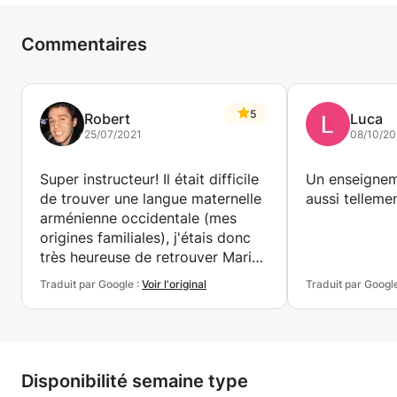
Commentaires
5
Robert
Luca
25/07/2021
08/10/2
Super instructeur! Il était difficile
Un enseignem
de trouver une langue maternelle
aussi telleme
arménienne occidentale (mes
origines familiales), j'étais donc
très heureuse de retrouver Maria.
Elle a créé des cours
Traduit par Google :
Voir l'original
Traduit par Googl
individualisés et les a adaptés à
mes intérêts spécifiques.
Recommande fortement!
Disponibilité semaine type