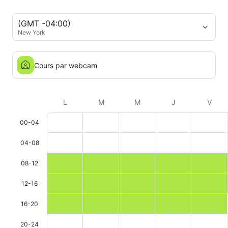
(GMT -04:00)
New York
Cours par webcam
L
M
M
J
V
00-04
04-08
08-12
12-16
16-20
20-24