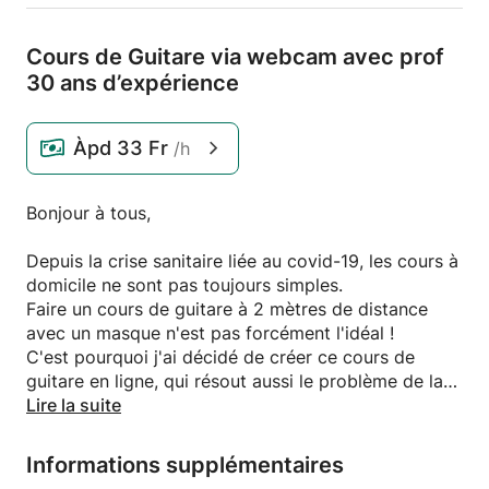
Cours de Guitare via webcam avec prof
30 ans d’expérience
Àpd
33 Fr
/h
Bonjour à tous,
Depuis la crise sanitaire liée au covid-19, les cours à
domicile ne sont pas toujours simples.
Faire un cours de guitare à 2 mètres de distance
avec un masque n'est pas forcément l'idéal !
C'est pourquoi j'ai décidé de créer ce cours de
guitare en ligne, qui résout aussi le problème de la
distance pour ceux qui habitent un peu loin.
Lire la suite
Tous Niveaux : débutant à avancé
Informations supplémentaires
Tous Styles :