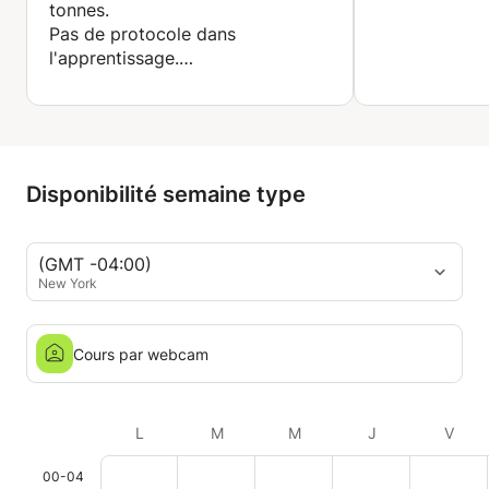
tonnes.
Avoir du plaisir à jouer, à répéter, se réjouir à l'idée
Pas de protocole dans
du prochain cours, c'est pour moi la clé pour
l'apprentissage.
travailler son jeu de guitare et rester motivé, pour
Nickel pour moi
avancer et vraiment progresser.
Je recommande
Disponibilité semaine type
(GMT -04:00)
New York
Cours par webcam
L
M
M
J
V
00-04