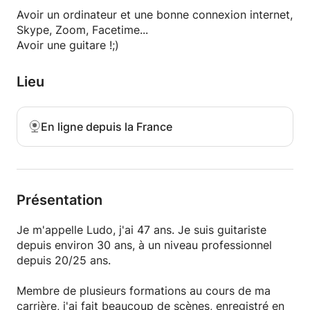
Rock, Blues, Folk, Chanson, Alternative etc...
Avoir un ordinateur et une bonne connexion internet,
Skype, Zoom, Facetime...
- Apprentissage chansons par tablatures
Avoir une guitare !;)
- Gammes : majeure, mineure pentatonique,
mixolydian etc...
Lieu
- Apprentissage des accords, des « open tunings »
- Travail du rythme
- Développement de l’oreille et Improvisation
En ligne depuis la France
- Composition : apprendre à écrire, composer une
chanson
Je m'investis beaucoup dans mes cours.
Je m'adapte aux élèves et à leur personnalité pour
Présentation
les faire progresser sur un principe de base : le
plaisir de jouer.
Je m'appelle Ludo, j'ai 47 ans. Je suis guitariste
C'est pour moi la clé pour rester motivé et pour
depuis environ 30 ans, à un niveau professionnel
progresser.
depuis 20/25 ans.
C’est aussi de cette manière qu’en tant que
Membre de plusieurs formations au cours de ma
professeur, j’ai toujours une grande motivation à
carrière, j'ai fait beaucoup de scènes, enregistré en