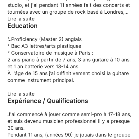
apprendre aux autres.
studio, et j'ai pendant 11 années fait des concerts et
tournées avec un groupe de rock basé à Londres,
Je me réjouis de vous rencontrer et de partager
UK, dont j'étais l'auteur-compositeur principal.
Lire la suite
avec vous ma passion de la guitare.
Education
J’ai commencé à enseigner la guitare il y a 6 ans,
Les cours peuvent être aussi donnés en anglais.
parallèlement à mes projets musicaux, et j'ai
° Proficiency (Master 2) anglais
découvert un plaisir et une motivation nouvelle.
° Bac A3 lettres/arts plastiques
N'hésitez à me laisser un message pour plus de
C'est devenu mon activité principale depuis 5 ans.
° Conservatoire de musique à Paris :
renseignements, je me ferais plaisir de vous
2 ans piano à partir de 7 ans, 3 ans guitare à 10 ans,
répondre!
Partager mon expérience, transmettre ma passion
et 1 an batterie vers 13-14 ans.
pour la guitare, s'est révélé comme l'évolution
À l'âge de 15 ans j’ai définitivement choisi la guitare
naturelle et logique dans la continuité de mon
comme instrument principal.
parcours professionnel.
Ayant grandi dans un environnement musical
Lire la suite
Expérience / Qualifications
Depuis cette reconversion j'ai beaucoup appris.
permanent, favorable à l'apprentissage et la
pratique (père multi-instrumentiste, amis musiciens
De par mon expérience de musicien, je possède les
professionnels) j’ai continué ma formation de
J'ai commencé à jouer comme semi-pro à 17-18 ans,
connaissances théoriques nécessaires à l’application
manière autodidacte.
et suis devenu musicien professionnel il y a presque
d’un enseignement musical complet.
30 ans.
Mais en pratique, face à des apprenti-guitaristes de
Pendant 11 ans, (années 90) je jouais dans le groupe