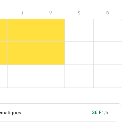
J
V
S
D
36 Fr
ématiques.
/h