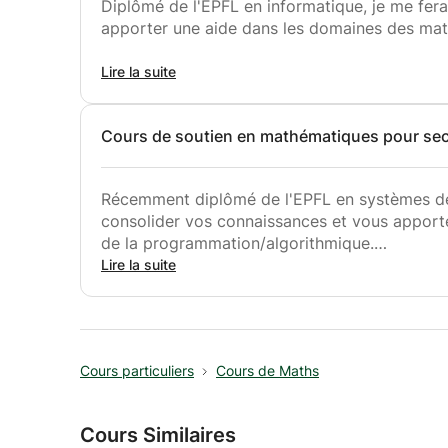
Diplômé de l'EPFL en informatique, je me fera
apporter une aide dans les domaines des mat
Nous pouvons travailler ensemble des exercic
Lire la suite
lacunes et vous rendre plus confiant et à l'ai
compréhension et appréciation des mathémat
Cours de soutien en mathématiques pour sec
Récemment diplômé de l'EPFL en systèmes de 
consolider vos connaissances et vous apport
de la programmation/algorithmique.
Lire la suite
Nous pouvons travailler ensemble des exercic
sélectionner plusieurs pour vous qui cibleraien
transmettre une compréhension et une appré
Cours particuliers
Cours de Maths
Cours Similaires