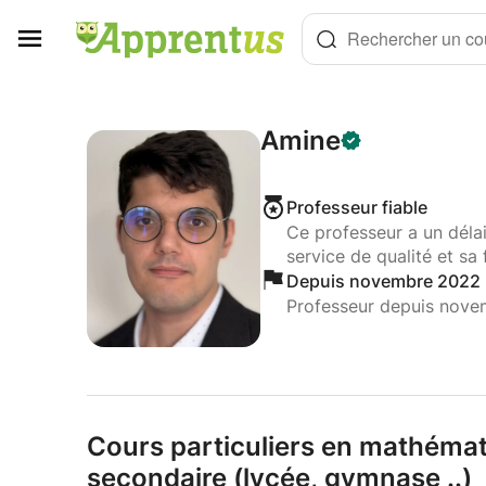
Panneau de gestion des cookies
Rechercher un cou
Amine
Professeur fiable
Ce professeur a un déla
service de qualité et sa 
Depuis novembre 2022
Professeur depuis nov
Cours particuliers en mathémat
secondaire (lycée,
gymnase .
.
)