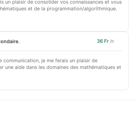
is un plaisir de consolider vos connaissances et vous
hématiques et de la programmation/algorithmique.
es qui vous posent soucis, afin de combler vos
se. Je souhaite transmettre une certaine
iques.
36 Fr
ondaire.
/h
communication, je me ferais un plaisir de
er une aide dans les domaines des mathématiques et
es qui vous posent soucis, ou bien je peux en
t vos lacunes afin de les éliminer. Je souhaite
ciation des mathématiques.