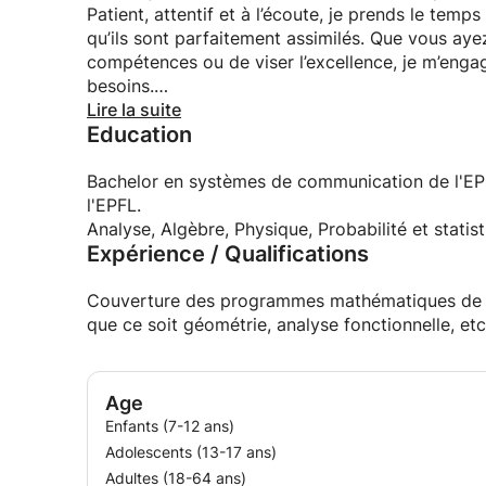
Patient, attentif et à l’écoute, je prends le tem
qu’ils sont parfaitement assimilés. Que vous ay
compétences ou de viser l’excellence, je m’eng
besoins.
Lire la suite
Education
Ensemble, nous travaillerons pour atteindre vos 
capacités !
Bachelor en systèmes de communication de l'EP
l'EPFL.
Analyse, Algèbre, Physique, Probabilité et statis
Expérience / Qualifications
Couverture des programmes mathématiques de to
que ce soit géométrie, analyse fonctionnelle, etc 
Age
Enfants (7-12 ans)
Adolescents (13-17 ans)
Adultes (18-64 ans)