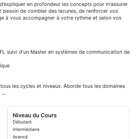
ps d’expliquer en profondeur les concepts pour m’assurer
ez besoin de combler des lacunes, de renforcer vos
age à vous accompagner à votre rythme et selon vos
objectifs et, surtout, développer votre confiance en vos
FL suivi d'un Master en systèmes de communication de
tique
us les cycles et niveaux. Aborde tous les domaines
...
Niveau du Cours
Débutant
Intermédiaire
Avancé