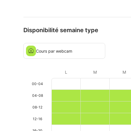
Disponibilité semaine type
Cours par webcam
L
M
M
00-04
04-08
08-12
12-16
16-20