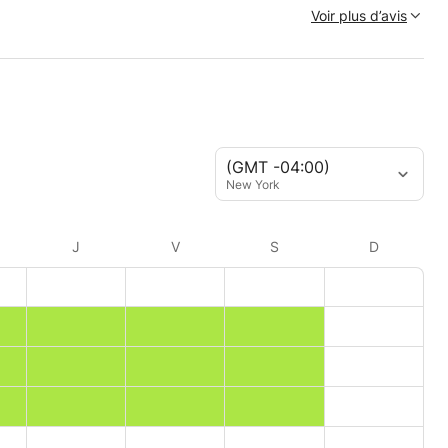
Voir plus d’avis
(GMT -04:00)
New York
J
V
S
D