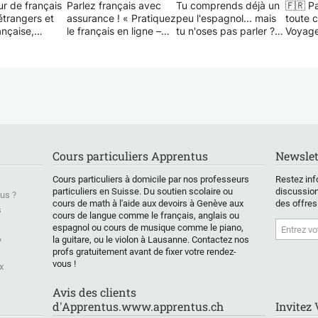
ur de français
Parlez français avec
Tu comprends déjà un
🇫🇷 Pa
étrangers et
assurance ! « Pratiquez
peu l'espagnol... mais
toute 
ançaise,
le français en ligne –
tu n'oses pas parler ?
Voyages
 d'un Master
Améliorez rapidement
Ou peut-être que tu
Examen
, 21 ans
votre expression orale !
pars complètement de
Conver
ences en école
» Améliorez votre
zéro et tu cherches
✨ Vous
Montpellier,
prononciation, votre
une méthode claire,
appren
neapolis,
grammaire, votre
structurée et
de man
 da Bahia,
lecture, votre écriture
motivante.
pratiqu
 Berlin,
et préparez-vous aux
Dans ce cours, mon
commun
, Bruxelles)
examens
objectif est simple :
votre p
urs
internationaux. J'aide
t'aider à parler
✨ Je s
Cours particuliers Apprentus
Newslet
rs en :
les débutants à parler
espagnol avec
profes
e, syntaxe,
avec assurance et je
confiance dès les
qualifi
Cours particuliers à domicile par nos professeurs
Restez inf
re, oral-écrit,
suis prêt à vous aider à
premières leçons,
qui vo
particuliers en Suisse. Du soutien scolaire ou
discussion
us ?
ue,
devenir fluide dans les
grâce à une méthode
par ét
cours de math à l'aide aux devoirs à Genève aux
des offres
tion,
conversations de la vie
centrée sur la pratique
en tou
s
cours de langue comme le français, anglais ou
s, préparation
quotidienne, de
orale, l'écoute et des
que vo
espagnol ou cours de musique comme le piano,
ALF...etc... je
manière simple et
ressources créées
prépar
&
la guitare, ou le violon à Lausanne. Contactez nos
orter aussi
créative, sans
spécialement pour les
voyage
profs gratuitement avant de fixer votre rendez-
aissances en
complications et avec
francophones.
que vo
vous !
x
re francophone,
une touche d'humour.
simple
t autres arts.
Vous préparez-vous à
Beaucoup d'étudiants
exprim
Avis des clients
ssi l'anglais,
l'examen TCF ou DELF
passent des mois à
coura
d'Apprentus.www.apprentus.ch
Invitez
l, le portugais
A1, A2, B1 ou B2 ?
apprendre des règles