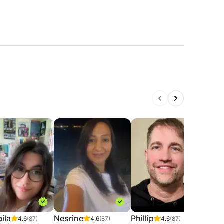
ila
Nesrine
Phillip
Kev
4.6
(87)
4.6
(87)
4.6
(87)