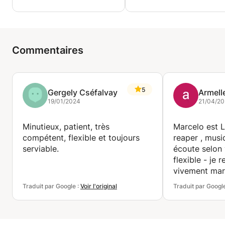
Commentaires
5
Gergely Cséfalvay
Armell
19/01/2024
21/04/20
Minutieux, patient, très
Marcelo est L
compétent, flexible et toujours
reaper , musiqu
serviable.
écoute selon 
flexible - je
vivement marc
professionnel 
Traduit par Google :
Voir l'original
Traduit par Googl