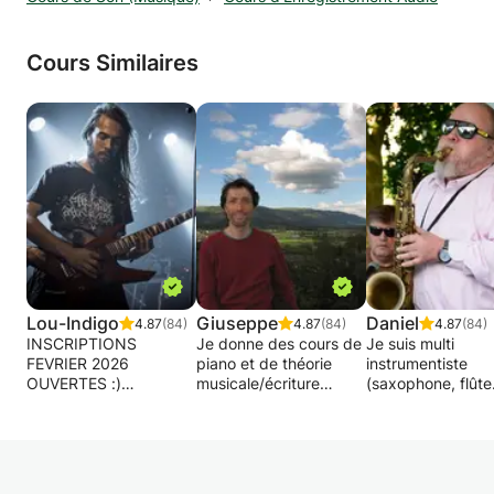
Cours Similaires
Lou-Indigo
Giuseppe
Daniel
4.87
(84)
4.87
(84)
4.87
(84)
INSCRIPTIONS
Je donne des cours de
Je suis multi
FEVRIER 2026
piano et de théorie
instrumentiste
OUVERTES :)
musicale/écriture
(saxophone, flûte
musicale (composition)
traversière, clavie
Le cours que je
dans les régions de
compositeur et
propose est doté d'un
Bruxelles et de
arrangeur (Sociét
programme (que vous
Louvain.
SACEM depuis 20
recevrez dans mes
J'ai étudié en Italie
improvisateur