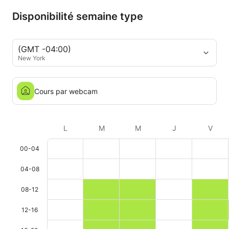
Disponibilité semaine type
(GMT -04:00)
New York
Cours par webcam
L
M
M
J
V
00-04
04-08
08-12
12-16