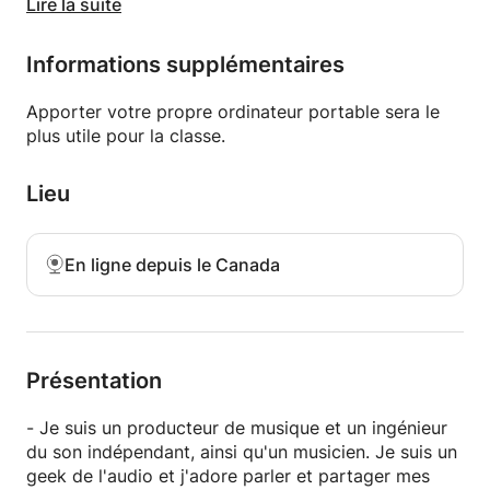
instruments, consoles, mesures, etc.)
Lire la suite
- logiciel d’enregistrement sonore (DAW, Pro Tools,
Logic Pro, Reaper, Reason)
Informations supplémentaires
- mélanger de la musique, maîtriser la musique
- normes audio modernes
Apporter votre propre ordinateur portable sera le
plus utile pour la classe.
Lieu
En ligne depuis le Canada
Présentation
- Je suis un producteur de musique et un ingénieur
du son indépendant, ainsi qu'un musicien. Je suis un
geek de l'audio et j'adore parler et partager mes