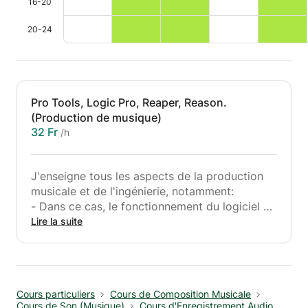
16-20
20-24
Pro Tools, Logic Pro, Reaper, Reason.
(Production de musique)
32 Fr
/h
J'enseigne tous les aspects de la production
musicale et de l'ingénierie, notamment:
- Dans ce cas, le fonctionnement du logiciel et
son interaction avec les engrenages et les
Lire la suite
instruments.
- Enregistrement, édition, mixage, édition
avancée, routage et mixage.
- Vous l'appelez.
Cours particuliers
Cours de Composition Musicale
Cours de Son (Musique)
Cours d'Enregistrement Audio