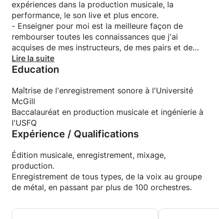
expériences dans la production musicale, la
performance, le son live et plus encore.
- Enseigner pour moi est la meilleure façon de
rembourser toutes les connaissances que j'ai
acquises de mes instructeurs, de mes pairs et de
mon expérience professionnelle.
Lire la suite
Education
- Je suis très passionné et très ouvert à toutes
sortes de questions, et je conçois toujours le
contenu de mes cours pour chaque élève. Ainsi,
Maîtrise de l'enregistrement sonore à l'Université
chaque élève apprend le plus possible et grandit à
McGill
partir du point où il se trouve déjà.
Baccalauréat en production musicale et ingénierie à
l'USFQ
Expérience / Qualifications
Édition musicale, enregistrement, mixage,
production.
Enregistrement de tous types, de la voix au groupe
de métal, en passant par plus de 100 orchestres.