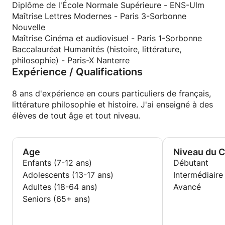
philosophy) as well as a bachelor's degree in
Diplôme de l'École Normale Supérieure - ENS-Ulm
philosophy. I offer tutoring for any grade in
Maîtrise Lettres Modernes - Paris 3-Sorbonne
philosophy, french, history and literature.
Nouvelle
Maîtrise Cinéma et audiovisuel - Paris 1-Sorbonne
Baccalauréat Humanités (histoire, littérature,
philosophie) - Paris-X Nanterre
Expérience / Qualifications
8 ans d'expérience en cours particuliers de français,
littérature philosophie et histoire. J'ai enseigné à des
élèves de tout âge et tout niveau.
Age
Niveau du 
Enfants (7-12 ans)
Débutant
Adolescents (13-17 ans)
Intermédiaire
Adultes (18-64 ans)
Avancé
Seniors (65+ ans)