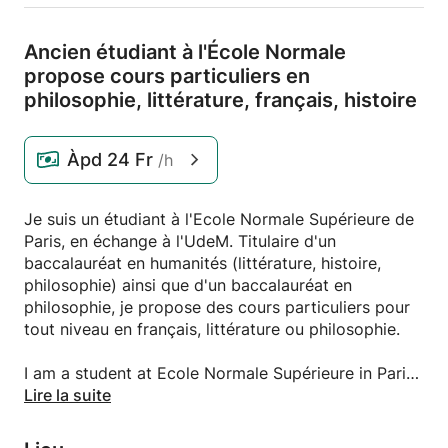
Ancien étudiant à l'École Normale
propose cours particuliers en
philosophie,
littérature,
français,
histoire
Àpd
24 Fr
/h
Je suis un étudiant à l'Ecole Normale Supérieure de
Paris, en échange à l'UdeM. Titulaire d'un
baccalauréat en humanités (littérature, histoire,
philosophie) ainsi que d'un baccalauréat en
philosophie, je propose des cours particuliers pour
tout niveau en français, littérature ou philosophie.
I am a student at Ecole Normale Supérieure in Paris,
at Udem for an exchange. I have a bachelor degree
Lire la suite
in Humanities (literature, history, philosophy) as well
as a bachelor degree in philosophy. I offer tutoring