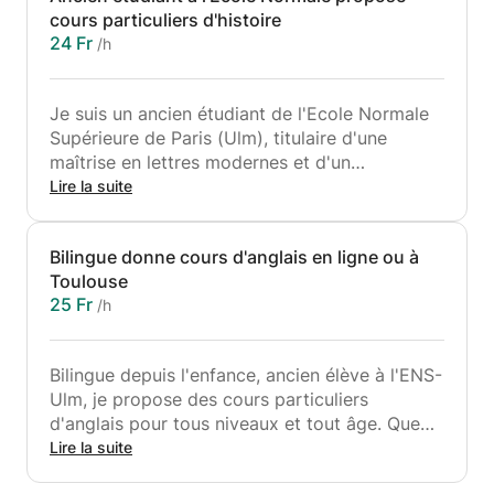
cours particuliers d'histoire
24 Fr
/h
Je suis un ancien étudiant de l'Ecole Normale
Supérieure de Paris (Ulm), titulaire d'une
maîtrise en lettres modernes et d'un
baccalauréat en humanités (littérature, histoire,
Lire la suite
philosophie) ainsi que d'un baccalauréat en
philosophie, je propose des cours particuliers
Bilingue donne cours d'anglais en ligne ou à
pour tout niveau en histoire.
Toulouse
25 Fr
/h
I am a former student at Ecole Normale
Supérieure in Paris. I have a master's degree in
literature and a bachelor's degree in
Bilingue depuis l'enfance, ancien élève à l'ENS-
Humanities (literature, history, philosophy) as
Ulm, je propose des cours particuliers
well as a bachelor's degree in philosophy. I
d'anglais pour tous niveaux et tout âge. Que
offer tutoring for any grade in history.
ce soit pour un travail scolaire ou pour
Lire la suite
progresser en capacités conversationnelles,