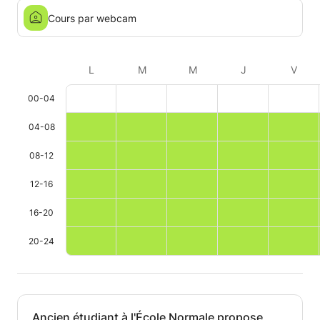
Cours par webcam
L
M
M
J
V
00-04
04-08
08-12
12-16
16-20
20-24
Ancien étudiant à l'École Normale propose