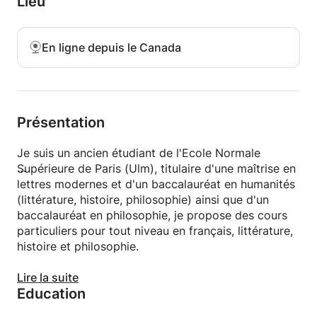
Lieu
for any grade in philosophy, french, and literature.
En ligne depuis le Canada
Présentation
Je suis un ancien étudiant de l'Ecole Normale
Supérieure de Paris (Ulm), titulaire d'une maîtrise en
lettres modernes et d'un baccalauréat en humanités
(littérature, histoire, philosophie) ainsi que d'un
baccalauréat en philosophie, je propose des cours
particuliers pour tout niveau en français, littérature,
histoire et philosophie.
I am a former student at Ecole Normale Supérieure
Lire la suite
Education
in Paris. I have a master's degree in literature and a
bachelor's degree in Humanities (literature, history,