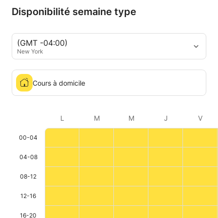
Disponibilité semaine type
(GMT -04:00)
New York
Cours à domicile
L
M
M
J
V
00-04
04-08
08-12
12-16
16-20