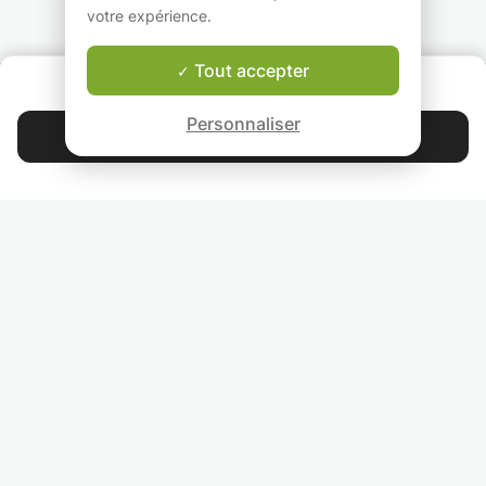
votre expérience.
Tout accepter
QUI SOMMES-NOUS ?
Garantie Le-Bon-Prof
Personnaliser
Contacter Jérémie
4.9
44 392
étoiles
avis
Lisez nos avis
RETROUVEZ-NOUS
INVITEZ VOS AMIS
COURS PARTICULIERS DANS VOTRE PAYS :
TROUVER UN PROF PARTICULIER DANS VOTRE VILLE :