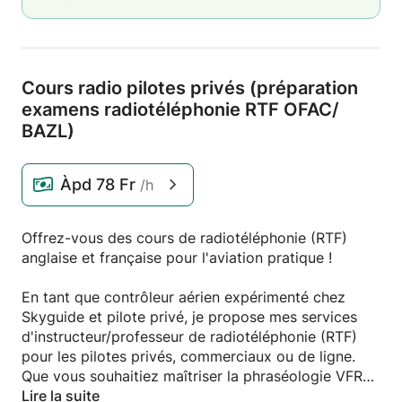
Cours radio pilotes privés (préparation
examens radiotéléphonie RTF OFAC/
BAZL)
Àpd
78 Fr
/h
Offrez-vous des cours de radiotéléphonie (RTF)
anglaise et française pour l'aviation pratique !
En tant que contrôleur aérien expérimenté chez
Skyguide et pilote privé, je propose mes services
d'instructeur/professeur de radiotéléphonie (RTF)
pour les pilotes privés, commerciaux ou de ligne.
Que vous souhaitiez maîtriser la phraséologie VFR
(règles de vol à vue) ou IFR (règles de vol aux
Lire la suite