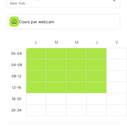
New York
Cours par webcam
L
M
M
J
V
00-04
04-08
08-12
12-16
16-20
20-24