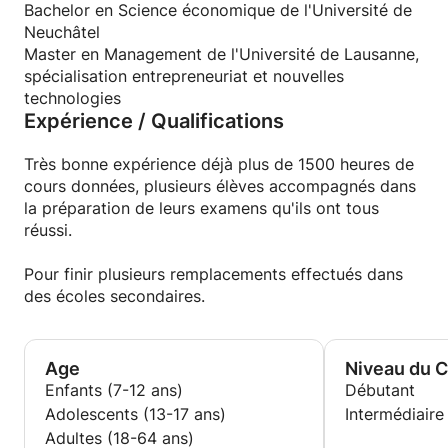
élèves de mieux comprendre le pourquoi du
Bachelor en Science économique de l'Université de
comment et de mieux faire les liens entre la théorie
Neuchâtel
et son utilisation potentiel.
Master en Management de l'Université de Lausanne,
spécialisation entrepreneuriat et nouvelles
Je suis disponible principalement les samedis matin
technologies
Expérience / Qualifications
ou les soirs en semaines pour des cours en ligne.
Merci
Très bonne expérience déjà plus de 1500 heures de
cours données, plusieurs élèves accompagnés dans
la préparation de leurs examens qu'ils ont tous
réussi.
Pour finir plusieurs remplacements effectués dans
des écoles secondaires.
Age
Niveau du 
Enfants (7-12 ans)
Débutant
Adolescents (13-17 ans)
Intermédiaire
Adultes (18-64 ans)