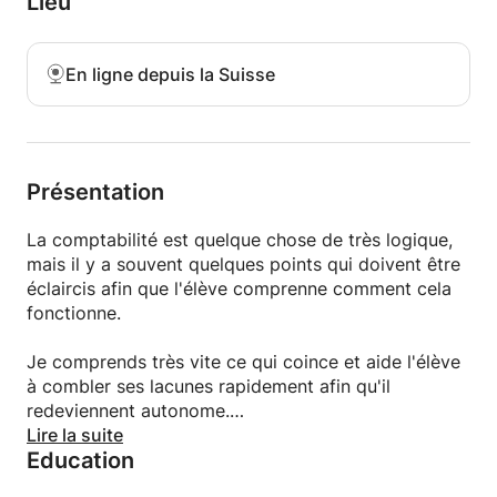
Lieu
mécanismes de la comptabilité en vulgarisant un
maximum. Vous ferez des progrès en quelques
leçons .
En ligne depuis la Suisse
Présentation
La comptabilité est quelque chose de très logique,
mais il y a souvent quelques points qui doivent être
éclaircis afin que l'élève comprenne comment cela
fonctionne.
Je comprends très vite ce qui coince et aide l'élève
à combler ses lacunes rapidement afin qu'il
redeviennent autonome.
Lire la suite
Education
En ce qui concerne l'économie, j'apporte beaucoup
d'exemple concret de la vie réel, ce qui permet aux