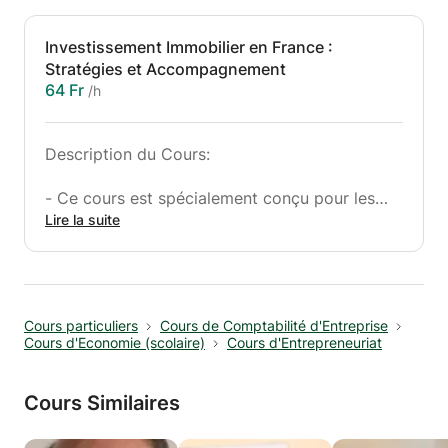
Investissement Immobilier en France :
Stratégies et Accompagnement
64 Fr
/h
Description du Cours:
- Ce cours est spécialement conçu pour les
personnes désireuses de se lancer ou de se
Lire la suite
perfectionner dans l'investissement immobilier
en France. Que vous soyez un débutant
complet ou que vous ayez déjà quelques
expériences dans ce domaine, ce programme
Cours particuliers
Cours de Comptabilité d'Entreprise
vous offrira un accompagnement sur mesure
Cours d'Economie (scolaire)
Cours d'Entrepreneuriat
pour naviguer avec succès dans le marché
immobilier français.
Cours Similaires
Contenu du Cours :