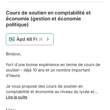
Cours de soutien en comptabilité et
économie (gestion et économie
politique)
Àpd
48 Fr
/h
Bonjour,
Fort d'une bonne expérience en terme de cours de
soutien - déjà 10 ans et un nombre important
d'heure.
Je vous propose des cours de soutien en
comptabilité et économie au niveau du lycée et
apprentissage.
Lire la suite
Je vous aide à comprendre rapidement les