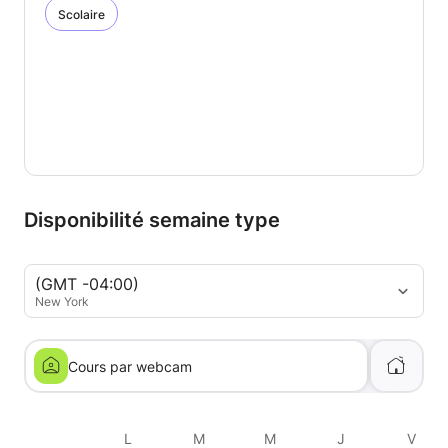
Scolaire
Disponibilité semaine type
(GMT -04:00)
New York
Cours par webcam
L
M
M
J
V