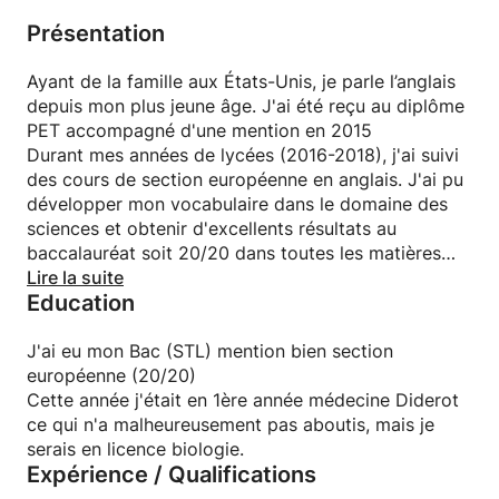
Présentation
Ayant de la famille aux États-Unis, je parle l’anglais
depuis mon plus jeune âge. J'ai été reçu au diplôme
PET accompagné d'une mention en 2015
Durant mes années de lycées (2016-2018), j'ai suivi
des cours de section européenne en anglais. J'ai pu
développer mon vocabulaire dans le domaine des
sciences et obtenir d'excellents résultats au
baccalauréat soit 20/20 dans toutes les matières
liées à l'anglais.
Lire la suite
Education
Je suis très intéressée par la culture anglo-saxonne
dont je propose des cours interactifs et éducatif. Je
peux travailler sur des chansons, des films, des
J'ai eu mon Bac (STL) mention bien section
livres, etc, en fonction des besoins de chacun.
européenne (20/20)
Je peut être amenée à donner des devoirs.
Cette année j'était en 1ère année médecine Diderot
Je suis persévérante et je suis sure de trouver une
ce qui n'a malheureusement pas aboutis, mais je
solution à vos problèmes lors de l’apprentissage.
serais en licence biologie.
Expérience / Qualifications
J'adore les 7 arts, le voyage et la science. Je suis
une personne postivie et enthousiaste.