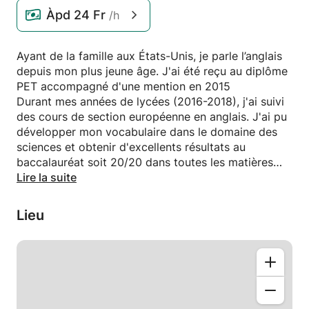
Àpd
24 Fr
/h
Ayant de la famille aux États-Unis, je parle l’anglais
depuis mon plus jeune âge. J'ai été reçu au diplôme
PET accompagné d'une mention en 2015
Durant mes années de lycées (2016-2018), j'ai suivi
des cours de section européenne en anglais. J'ai pu
développer mon vocabulaire dans le domaine des
sciences et obtenir d'excellents résultats au
baccalauréat soit 20/20 dans toutes les matières
liées à l'anglais.
Lire la suite
Je suis très intéressée par la culture anglo-saxonne
dont je propose des cours interactifs et éducatif.
Lieu