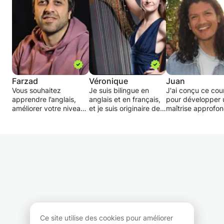
Farzad
Véronique
Juan
Vous souhaitez
Je suis bilingue en
J'ai conçu ce cou
apprendre l’anglais,
anglais et en français,
pour développer 
améliorer votre niveau
et je suis originaire de
maîtrise approfon
ou gagner en
Toronto, au Canada. Je
de l'anglais dans 
confiance à l’oral ? Je
propose des sessions
production écrite,
propose des cours
de conversation en
compréhension e
d’anglais personnalisés,
anglais adaptées à vos
l'expression orale
adaptés à votre âge,
préférences et à vos
mon cours, nous
votre niveau et vos
besoins, que ce soit en
accorderons une
objectifs.
personne ou à
grande importanc
distance.
prononciation po
Ce cours s’adresse aux
En plus de cela, j'ai
développer les
débutants, étudiants,
obtenu un master et j'ai
compétences qui
adultes, personnes en
suivi des études
permettront de
reconversion ou toute
musicales. J'ai une
comprendre la la
Ce site utilise des cookies pour améliorer