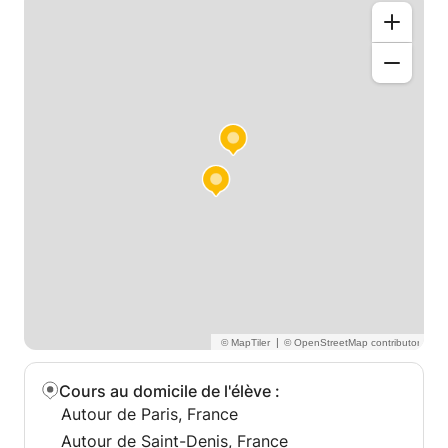
d'avancer efficacement.
J'accompagne des élèves du primaire au lycée, ainsi
que des étudiants souhaitant bénéficier d'un soutien
en philosophie, en français, en méthodologie ou en
expression écrite.
Mon objectif est de transmettre des méthodes de
travail durables tout en aidant chaque élève à
gagner en confiance et à atteindre ses objectifs
scolaires.
|
Cours au domicile de l'élève
:
Autour de Paris, France
Autour de Saint-Denis, France