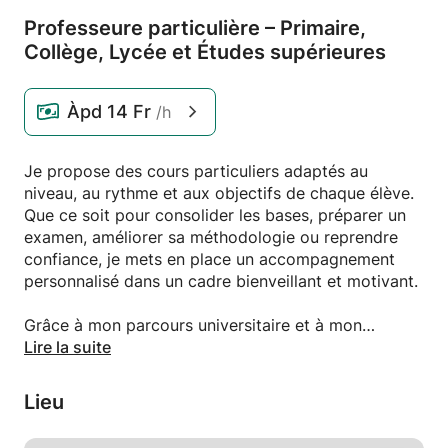
Professeure particulière – Primaire,
Collège,
Lycée et Études supérieures
Àpd
14 Fr
/h
Je propose des cours particuliers adaptés au
niveau, au rythme et aux objectifs de chaque élève.
Que ce soit pour consolider les bases, préparer un
examen, améliorer sa méthodologie ou reprendre
confiance, je mets en place un accompagnement
personnalisé dans un cadre bienveillant et motivant.
Grâce à mon parcours universitaire et à mon
expérience dans le soutien scolaire, j'accorde une
Lire la suite
grande importance à la compréhension des notions,
au développement de l'autonomie et à la
Lieu
progression de l'élève. Chaque séance est préparée
en fonction de ses besoins afin de lui permettre