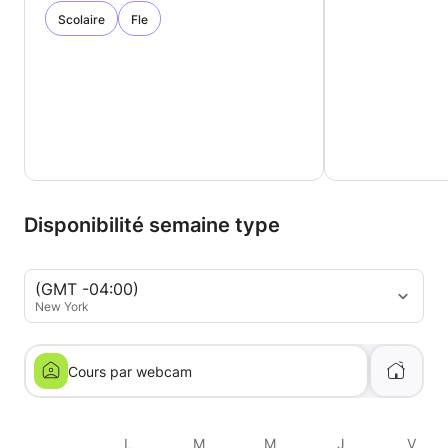
Scolaire
Fle
Disponibilité semaine type
(GMT -04:00)
New York
Cours par webcam
L
M
M
J
V