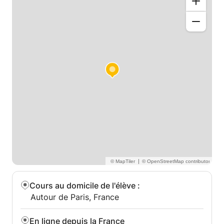
élèves un programme de remédiation sur-mesure
visant à combler chacune de ses lacunes. Au fil des
séances, l'élève construit des bases solides
d'apprentissage et retrouve confiance en lui. Je
l'aide en parallèle à acquérir une méthodologie de
travail qui lui permet de devenir progressivement
autonome dans ses études.
J'ai une parfaite connaissance du programme de
mathématiques du Collège et du Lycée (de la
Sixième à la Terminale). Je suis également qualifié
pour accompagner les élèves dans la préparation
des examens internationaux tels que le SAT, l'OMPT,
ainsi que le Baccalauréat International (IB) dans
toutes ses déclinaisons : Analysis and Approaches
|
(AA SL/HL) et Applications and Interpretation (AI
SL/HL).
Cours au domicile de l'élève
:
Autour de Paris, France
Au cours de mes années de formation, j'ai étudié et
développé de nombreuses techniques qui facilitent
En ligne depuis la France
l'apprentissage des mathématiques. La force de