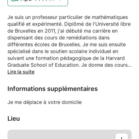
Je suis un professeur particulier de mathématiques
qualifié et expérimenté. Diplômé de l'Université libre
de Bruxelles en 2011, j'ai débuté ma carrière en
dispensant des cours de remédiations dans
différentes écoles de Bruxelles. Je me suis ensuite
spécialisé dans le soutien scolaire individuel en
suivant une formation pédagogique de la Harvard
Graduate School of Education. Je donne des cours
particuliers de mathématiques quotidiennement
Lire la suite
depuis plus d'une dizaine d'années.
Informations supplémentaires
Les élèves qui suivent mes cours particuliers
bénéficient d'un accompagnement personnalisé. La
Je me déplace à votre domicile
première séance est consacrée à un bilan
approfondi des connaissances en mathématiques de
Lieu
l'élève. L'objectif est de déceler ses points faibles et
d'en comprendre leur origine afin d'adapter mes
cours à ses besoins. J'élabore pour chacun de mes