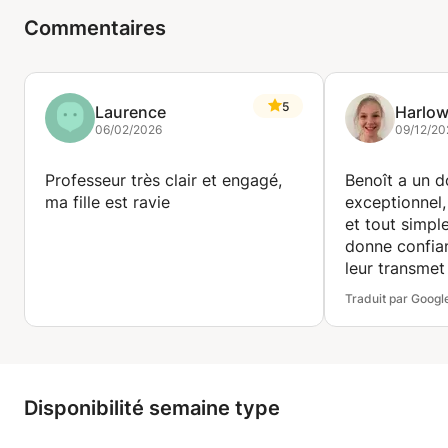
Commentaires
5
Laurence
Harlo
06/02/2026
09/12/20
Professeur très clair et engagé,
Benoît a un do
ma fille est ravie
exceptionnel, 
et tout simple
donne confia
leur transmet
ludique et cap
Traduit par Googl
oublier toute
mathématique
recommande 
Disponibilité semaine type