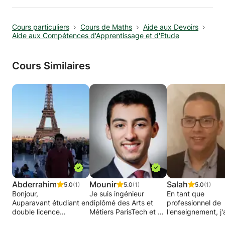
Cours particuliers
Cours de Maths
Aide aux Devoirs
Aide aux Compétences d'Apprentissage et d'Etude
Cours Similaires
Abderrahim
Mounir
Salah
5.0
(1)
5.0
(1)
5.0
(1)
Bonjour,
Je suis ingénieur
En tant que
Auparavant étudiant en
diplômé des Arts et
professionnel de
double licence
Métiers ParisTech et ai
l'enseignement, j'
informatique-
suivi une classe
toujours pris plais