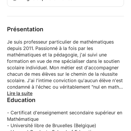
mon approche pédagogique réside dans ma faculté
à expliquer de façon simple tout ce que l'élève
trouve compliqué. Je suis passionné par ce métier
car il m'offre l'opportunité de guider des élèves en
Présentation
décrochage scolaire sur le chemin de la réussite.
C'est un réel plaisir de les voir évoluer et se
Je suis professeur particulier de mathématiques
réconcilier avec le monde fantastique des
depuis 2011. Passionné à la fois par les
mathématiques.
mathématiques et la pédagogie, j'ai suivi une
formation en vue de me spécialiser dans le soutien
Je dispense mes cours particuliers à Paris (au
scolaire individuel. Mon métier est d'accompagner
domicile de l'élève) ou à distance (en ligne par
chacun de mes élèves sur le chemin de la réussite
internet). Mes cours à distance se déroulent sur un
scolaire. J'ai l'intime conviction qu'aucun élève n'est
tableau blanc interactif en ligne. Ce tableau est
condamné à l'échec ou véritablement "nul en maths".
spécialement conçu pour favoriser l'interaction
Au contraire, dès lors qu'il reçoit un enseignement
Lire la suite
élève/professeur sur internet. Grâce à cet outils
Education
adapté à ses difficultés, chaque enfant peut
pédagogique, mes cours en ligne sont aussi
s'épanouir dans son apprentissage des
efficaces que des cours à domicile. L'élève a
mathématiques et acquérir de très bon résultats.
- Certificat d'enseignement secondaire supérieur en
uniquement besoin d'une connexion internet et d'un
Mathématique
ordinateur, une tablette, ou un smartphone pour en
Ma principale qualité est d'être à l'écoute de mes
- Université libre de Bruxelles (Belgique)
profiter.