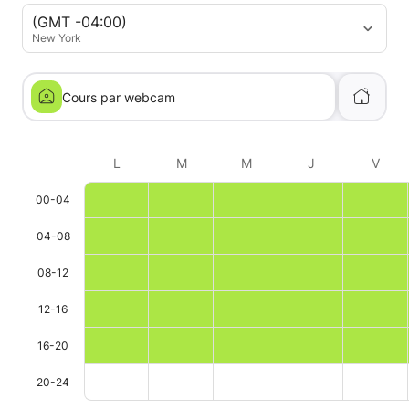
(GMT -04:00)
New York
Cours par webcam
L
M
M
J
V
00-04
04-08
08-12
12-16
16-20
20-24