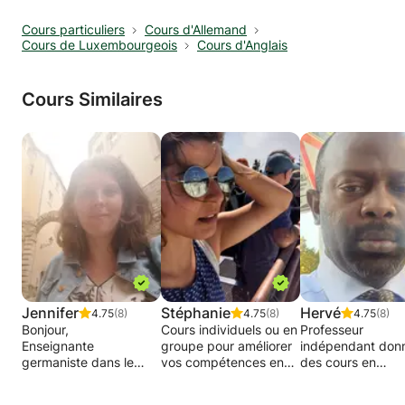
Cours particuliers
Cours d'Allemand
Cours de Luxembourgeois
Cours d'Anglais
Cours Similaires
Jennifer
Stéphanie
Hervé
4.75
(8)
4.75
(8)
4.75
(8)
Bonjour,
Cours individuels ou en
Professeur
Enseignante
groupe pour améliorer
indépendant don
germaniste dans le
vos compétences en
des cours en
secondaire et le
communication en
Mathématiques,
supérieur belge depuis
anglais, allemand ou
Allemand et Franç