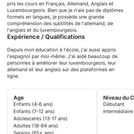
stimulant, où chacun peut progresser à son propre
pris les cours en Français, Allemand, Anglais et
rythme. Je crois fermement que l'apprentissage
Luxembourgeois. Bien que je n'aie pas de diplômes
d'une langue devrait être une expérience agréable et
formels en langues, je possède une grande
enrichissante. Ensemble, nous pouvons explorer la
compréhension des subtilités de l'allemand, de
grammaire, le vocabulaire et les expressions
l'anglais et du luxembourgeois.
Expérience / Qualifications
idiomatiques pour vous aider à vous sentir à l'aise
dans ces langues. Prêt à plonger dans le monde des
langues avec moi ?
Depuis mon éducation à l'école, j'ai aussi appris
l'espagnol par moi-même. J'ai aidé beaucoup de
personnes à améliorer leur luxembourgeois, leur
allemand et leur anglais sur des plateformes en
ligne.
Age
Niveau du 
Enfants (4-6 ans)
Débutant
Enfants (7-12 ans)
Intermédiaire
Adolescents (13-17 ans)
Adultes (18-64 ans)
Seniors (65+ ans)