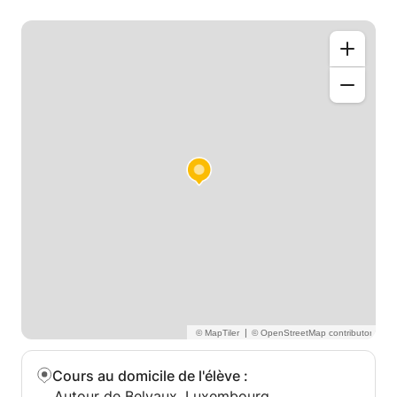
Vous développerez un vocabulaire essentiel,
maîtriserez les concepts grammaticaux et
pratiquerez des techniques de conversation qui
vous permettront d'échanger avec les autres. Mon
approche patiente garantit que chaque leçon est à
la fois encourageante et ludique, vous permettant
ainsi de vous exprimer avec aisance dans la langue
choisie. Rejoignez-moi pour découvrir le plaisir
d'apprendre une langue et élargir vos horizons !
|
Cours au domicile de l'élève
:
Autour de Belvaux, Luxembourg