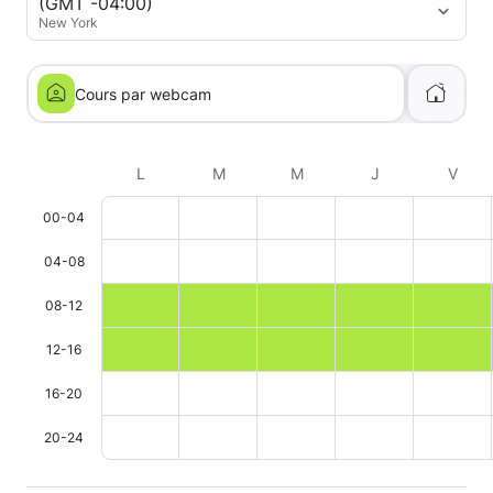
(GMT -04:00)
New York
Cours par webcam
L
M
M
J
V
00-04
04-08
08-12
12-16
16-20
20-24