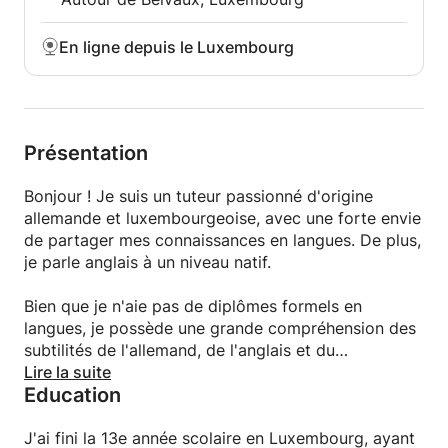
En ligne depuis le Luxembourg
Présentation
Bonjour ! Je suis un tuteur passionné d'origine
allemande et luxembourgeoise, avec une forte envie
de partager mes connaissances en langues. De plus,
je parle anglais à un niveau natif.
Bien que je n'aie pas de diplômes formels en
langues, je possède une grande compréhension des
subtilités de l'allemand, de l'anglais et du
luxembourgeois. Ma patience et mon approche
Lire la suite
Education
pédagogique me permettent de m'adapter aux
besoins de chaque élève. J'aime créer un
environnement d'apprentissage encourageant et
J'ai fini la 13e année scolaire en Luxembourg, ayant