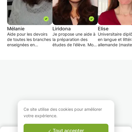
Mélanie
Liridona
Elise
Aide pour les devoirs
Je propose une aide à
Universitaire dip
de toutes les branches
la préparation des
en langue et litté
enseignées en
études de l'élève. Mon
allemande (maste
primaire.
souhait est de voir
Lettres en allema
l'amélioration de celui-
avec spécialisati
ci et que l’élève
langues et littéra
atteigne ses objectifs.
médiévales) avec
J’apporte de l'aide en
solide expérience
français, anglais,
donne des cours
allemand, italien,
particuliers d'all
mathématique et
pour tous niveaux
d’autres matières.
Mes cours sont
adaptés selon les
besoins de l'élève.
visent à consolide
Ce site utilise des cookies pour améliorer
notions, combler 
votre expérience.
lacunes, préparer
des examens (mat
certificats de fin
Tout accepter