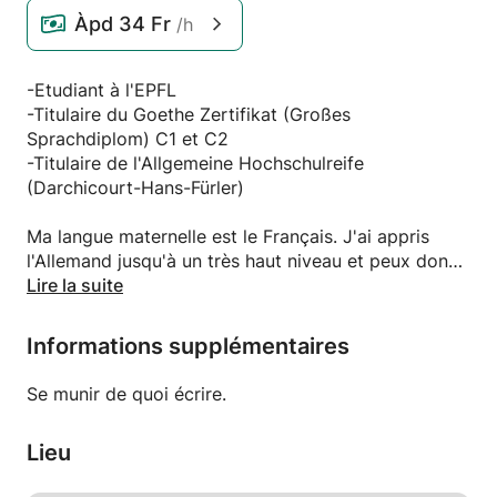
Àpd
34 Fr
/h
-Etudiant à l'EPFL
-Titulaire du Goethe Zertifikat (Großes
Sprachdiplom) C1 et C2
-Titulaire de l'Allgemeine Hochschulreife
(Darchicourt-Hans-Fürler)
Ma langue maternelle est le Français. J'ai appris
l'Allemand jusqu'à un très haut niveau et peux donc
comprendre les difficultés des germanistes
Lire la suite
débutants. En plus de la langue, je peux aussi
enseigner la méthodologie et la culture dans une
Informations supplémentaires
certaine mesure. J'ai déjà vécu à Weimar et en Saxe
sur une période de plusieurs mois.
Se munir de quoi écrire.
Disponible -début à mi-Février
Lieu
-Grandes Vacances