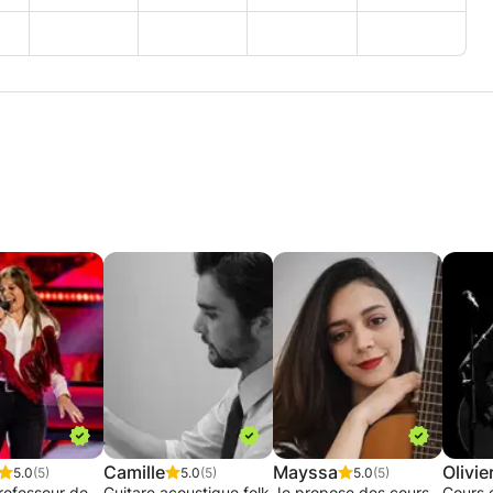
Camille
Mayssa
Olivie
5.0
(5)
5.0
(5)
5.0
(5)
rofesseur de
Guitare acoustique folk
Je propose des cours
Cours 