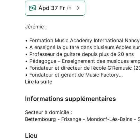
Àpd
37 Fr
/h
Jérémie :
• Formation Music Academy International Nancy
• A enseigné la guitare dans plusieurs écoles su
• Professeur de guitare depuis plus de 20 ans
• Pédagogue – Enseignement des musiques ampl
• Fondateur et directeur de l’école G’Remusic (
• Fondateur et gérant de Music Factory
Lire la suite
On ne parle plus de cours sur mesure mais de pé
Informations supplémentaires
Chaque élève bénéficie d’un programme individue
Ce programme évolue en temps réel et devient do
Secteur à domicile :
L’élève interagie chaque semaine avec le professe
Bettembourg - Frisange - Mondorf-Lès-Bains - 
A travers cette méthode innovante de pédagogie 
leçons, une grande capacité d’autonomie dans sa
Lieu