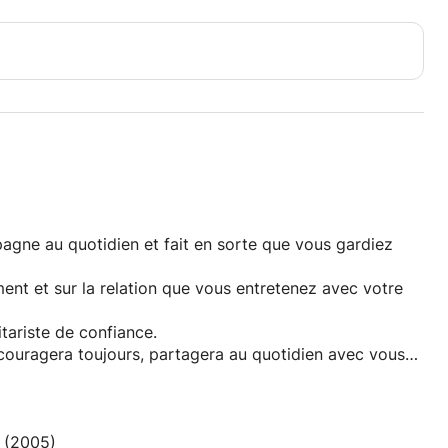
.
position, coaching de groupe, etc...
tions !
pagne au quotidien et fait en sorte que vous gardiez
ment et sur la relation que vous entretenez avec votre
itariste de confiance.
couragera toujours, partagera au quotidien avec vous
le est de découvrir et d’aborder avec vous tous les
 (2005)