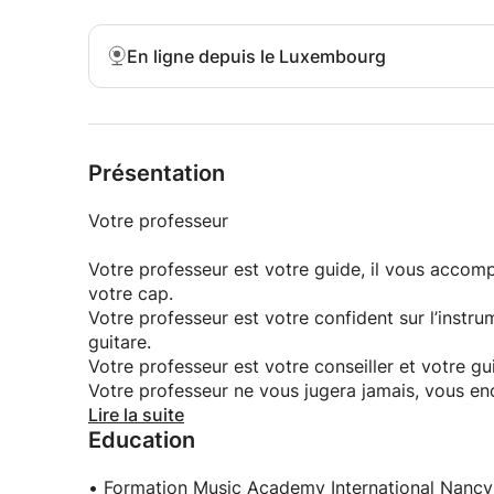
Cours de guitare pour amateur ou professionnel
Tout niveau, tout âge, tous style...
En ligne depuis le Luxembourg
Débutant ou confirmé,
Toutes les semaines ou tous les 15 jours.
Sans engagement de durée
Suivi personnalisé.
Possibilité de cours de chant, MAO, solfège, com
Présentation
N'hésitez pas à me contacter pour plus d'informa
Votre professeur
Votre professeur est votre guide, il vous accom
votre cap.
Votre professeur est votre confident sur l’instru
guitare.
Votre professeur est votre conseiller et votre gu
Votre professeur ne vous jugera jamais, vous en
votre plaisir pour cette instrument magique.
Lire la suite
Education
Votre professeur est musicalement neutre, son rô
styles musicaux nécessaires à votre évolution.
• Formation Music Academy International Nancy