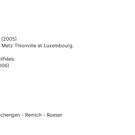
 (2005)
r Metz Thionville et Luxembourg.
ifiées.
2006)
dagogie individuelle ou personnelle.
l basé sur son quotidien et sa motivation.
nc interactif.
ur sur le contenu de la leçon et son objectif.
Schengen - Remich - Roeser
individuelle, il développe, au fur et à mesure des
 pratique de la guitare.