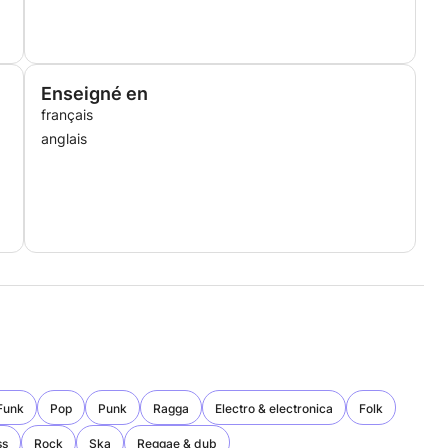
Enseigné en
français
anglais
Funk
Pop
Punk
Ragga
Electro & electronica
Folk
ss
Rock
Ska
Reggae & dub