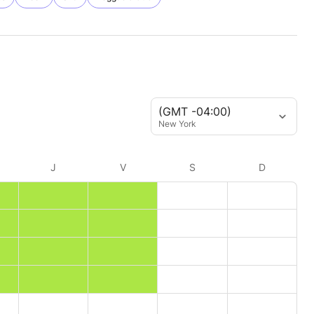
(GMT -04:00)
New York
J
V
S
D