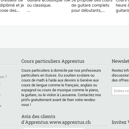
diplômé et je
ou classique.
de guitare complets
heure à
pose des
pour débutants,
guitari
 solfège, de
La philosophie
conçus pour ceux qui
avancé
usicale et
d’enseignement est
n'ont aucune
Comble
pagnement
adaptée au niveau de
connaissance musicale
répond
 à la guitare.
chacun, selon le
préalable et qui
questi
haitez vous
rythme de travail et la
souhaitent acquérir de
astuces
ner à la
motivation.
solides bases en
Trouve
mais vous ne
pratique et en lecture
accord
as comment
Par exemple, pour les
de partitions. Les cours
simplif
ous bloquez
débutants : Technique
suivent un programme
faire s
Cours particuliers Apprentus
Newslet
ins accords ?
du plectre ou des
clair et progressif,
chanso
z pas à me dire
doigts, coordination et
alliant application
Gammes
Cours particuliers à domicile par nos professeurs
Restez inf
ous pose
correction de la main
pratique et
d'impro
particuliers en Suisse. Du soutien scolaire ou
discussion
us ?
 et nous
droite et gauche.
compréhension
facilem
cours de math à l'aide aux devoirs à Genève aux
des offres
erons tout de
Apprentissage des
théorique de manière
s
cours de langue comme le français, anglais ou
alutations
accords de base,
simple et ludique.
espagnol ou cours de musique comme le piano,
 !
thèmes simples,
&
la guitare, ou le violon à Lausanne. Contactez nos
rythmiques simples,
Contenu de la leçon :
profs gratuitement avant de fixer votre rendez-
rez-vous
lecture de tablatures
vous !
x
ement sur:
(...).
🎸 Jouer de la guitare
 des accords
Avis des clients
ses du solfège
Pour les intermédiaires
Apprendre à connaître
d'Apprentus.www.apprentus.ch
Invitez
are
: développement de la
les différentes parties