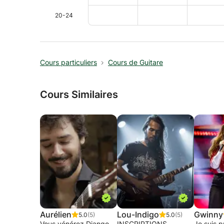
20-24
Cours particuliers
Cours de Guitare
Cours Similaires
Aurélien
Lou-Indigo
Gwinny
5.0
(5)
5.0
(5)
Vous vénérez Django
INSCRIPTIONS
Je suis p