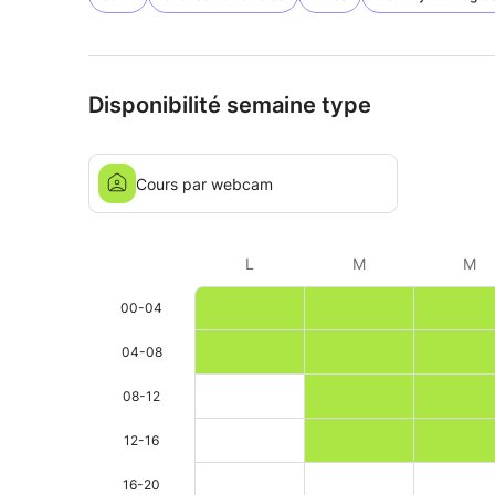
Disponibilité semaine type
Cours par webcam
L
M
M
00-04
04-08
08-12
12-16
16-20