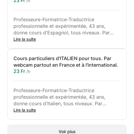
23 Fr
/h
Professeure-Formatrice-Traductrice
professionnelle et expérimentée, 43 ans,
donne cours d'Espagnol, tous niveaux. Par
webcam, en distanciel, par skype uniquement,
Lire la suite
partout en France et à l'international.
Programme : Oral et écrit, prononciation,
Cours particuliers d'ITALIEN pour tous. Par
conversation, phonétique, expressions,
webcam partout en France et à l'international.
grammaire, orthographe, conjugaisons, pays,
23 Fr
/h
langue latine, espagnol professionnel,
espagnol technique, bases scolaires, etc.
Professeure-Formatrice-Traductrice
professionnelle et expérimentée, 43 ans,
donne cours d'Italien, tous niveaux. Par
webcam, en distanciel, par skype uniquement,
Lire la suite
partout en France et à l'international.
Programme : oral et écrit, conversation,
prononciation, phonétique, grammaire,
Voir plus