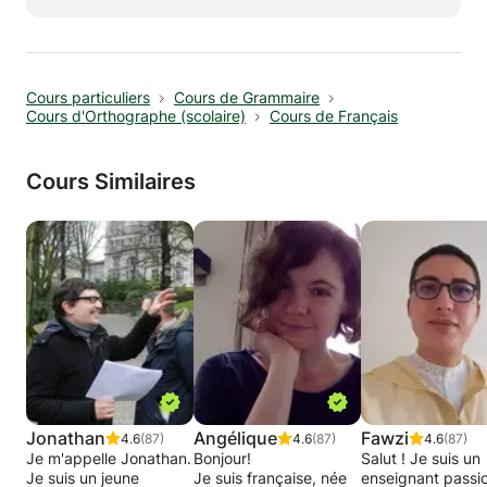
expressions, orthographe, conjugaisons, bases
scolaires, italien technique, italien
professionnel, langue latine, pays, etc.
Cours particuliers
Cours de Grammaire
Cours d'Orthographe (scolaire)
Cours de Français
Cours Similaires
Jonathan
Angélique
Fawzi
4.6
(87)
4.6
(87)
4.6
(87)
Je m'appelle Jonathan.
Bonjour!
Salut ! Je suis un
Je suis un jeune
Je suis française, née
enseignant passi